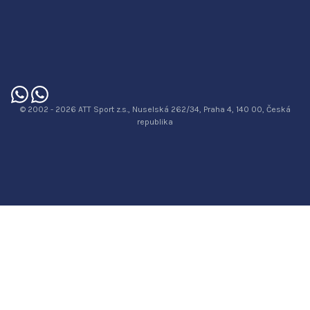
© 2002 - 2026 ATT Sport z.s., Nuselská 262/34, Praha 4, 140 00, Česká
republika