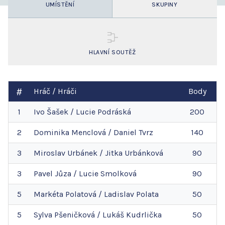
UMÍSTĚNÍ
SKUPINY
HLAVNÍ SOUTĚŽ
Hráč / Hráči
Body
1
Ivo
Šašek
/
Lucie
Podráská
200
2
Dominika
Menclová
/
Daniel
Tvrz
140
3
Miroslav
Urbánek
/
Jitka
Urbánková
90
3
Pavel
Jůza
/
Lucie
Smolková
90
5
Markéta
Polatová
/
Ladislav
Polata
50
5
Sylva
Pšeničková
/
Lukáš
Kudrlička
50