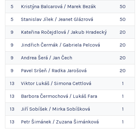
5
Kristýna
Balcarová
/
Marek
Bezák
50
5
Stanislav
Jílek
/
Jeanet
Glázrová
50
9
Kateřina
Ročejdlová
/
Jakub
Hradecký
20
9
Jindřich
Čermák
/
Gabriela
Pelcová
20
9
Andrea
Šerá
/
Jan
Čech
20
9
Pavel
Sršeň
/
Radka
Jarošová
20
13
Viktor
Lukáš
/
Simona
Cettlová
1
13
Barbora
Čermochová
/
Lukáš
Fara
1
13
Jiří
Sobíšek
/
Mirka
Sobíšková
1
13
Petr
Šimánek
/
Zuzana
Šimánková
1