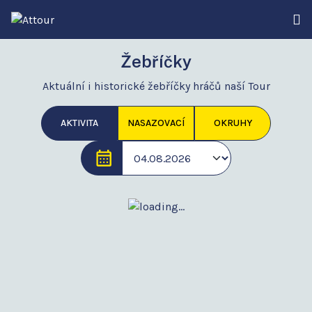
Žebříčky
Aktuální i historické žebříčky hráčů naší Tour
AKTIVITA
NASAZOVACÍ
OKRUHY