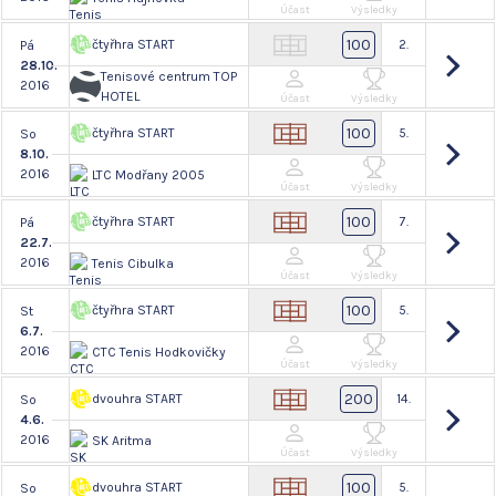
Účast
Výsledky
100
čtyřhra START
2.
Pá
28.10.
Tenisové centrum TOP
2016
HOTEL
Účast
Výsledky
100
čtyřhra START
5.
So
8.10.
2016
LTC Modřany 2005
Účast
Výsledky
100
čtyřhra START
7.
Pá
22.7.
2016
Tenis Cibulka
Účast
Výsledky
100
čtyřhra START
5.
St
6.7.
2016
CTC Tenis Hodkovičky
Účast
Výsledky
200
dvouhra START
14.
So
4.6.
2016
SK Aritma
Účast
Výsledky
100
dvouhra START
5.
So