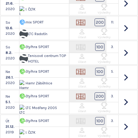
21.6.
2020
I. ČLTK
Účast
Výsledky
200
mix SPORT
11.
So
13.6.
2020
LTC Radotín
Účast
Výsledky
100
čtyřhra SPORT
3.
So
8.2.
Tenisové centrum TOP
2020
HOTEL
Účast
Výsledky
100
čtyřhra SPORT
5.
Ne
26.1.
2020
Hamr Záběhlice
Účast
Výsledky
200
čtyřhra SPORT
3.
Ne
5.1.
2020
LTC Modřany 2005
Účast
Výsledky
100
čtyřhra SPORT
3.
Út
31.12.
2019
I. ČLTK
Účast
Výsledky