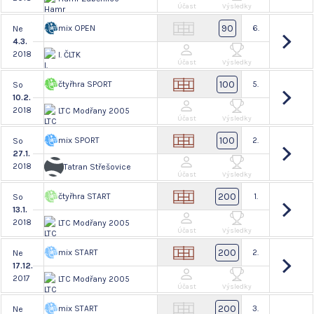
Účast
Výsledky
90
mix OPEN
6.
Ne
4.3.
2018
I. ČLTK
Účast
Výsledky
100
čtyřhra SPORT
5.
So
10.2.
2018
LTC Modřany 2005
Účast
Výsledky
100
mix SPORT
2.
So
27.1.
2018
Tatran Střešovice
Účast
Výsledky
200
čtyřhra START
1.
So
13.1.
2018
LTC Modřany 2005
Účast
Výsledky
200
mix START
2.
Ne
17.12.
2017
LTC Modřany 2005
Účast
Výsledky
200
mix START
3.
Ne