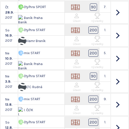
90
čtyřhra SPORT
7.
Čt
28.9.
2017
Baník Praha
Účast
Výsledky
200
čtyřhra START
1.
So
16.9.
2017
Hamr Braník
Účast
Výsledky
200
mix START
5.
Ne
10.9.
2017
Baník Praha
Účast
Výsledky
90
čtyřhra START
1.
Ne
3.9.
2017
LTC Rudná
Účast
Výsledky
200
mix START
9.
Ne
13.8.
2017
I. ČLTK
Účast
Výsledky
200
čtyřhra START
1.
So
12.8.