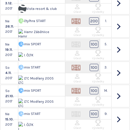
3.12.
2017
Vista resort & club
Účast
Výsledky
200
čtyřhra START
1.
Ne
26.11.
2017
Hamr Záběhlice
Účast
Výsledky
100
mix SPORT
5.
Ne
19.11.
2017
I. ČLTK
Účast
Výsledky
100
mix START
3.
So
4.11.
2017
LTC Modřany 2005
Účast
Výsledky
100
mix SPORT
14.
So
21.10.
2017
LTC Modřany 2005
Účast
Výsledky
100
mix START
9.
Ne
15.10.
2017
I. ČLTK
Účast
Výsledky