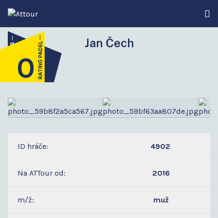
Jan Čech
0
4
ID hráče:
4902
Na ATTour od:
2016
m/ž:
muž