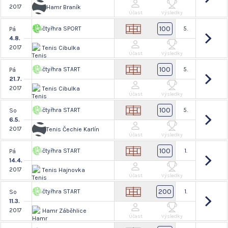
2017
Hamr Braník
Účast
Výsledky
100
čtyřhra SPORT
5.
Pá
4.8.
2017
Tenis Cibulka
Účast
Výsledky
100
čtyřhra START
5.
Pá
21.7.
2017
Tenis Cibulka
Účast
Výsledky
100
čtyřhra START
5.
So
6.5.
2017
Tenis Čechie Karlín
Účast
Výsledky
100
čtyřhra START
1.
Pá
14.4.
2017
Tenis Hajnovka
Účast
Výsledky
200
čtyřhra START
1.
So
11.3.
2017
Hamr Záběhlice
Účast
Výsledky