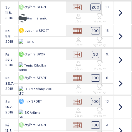
200
čtyřhra START
13.
So
11.8.
2018
Hamr Braník
Účast
Výsledky
100
dvouhra SPORT
13.
Ne
5.8.
2018
I. ČLTK
Účast
Výsledky
90
čtyřhra SPORT
3.
Pá
27.7.
2018
Tenis Cibulka
Účast
Výsledky
100
čtyřhra START
9.
Ne
22.7.
2018
LTC Modřany 2005
Účast
Výsledky
100
mix SPORT
13.
So
14.7.
2018
SK Aritma
Účast
Výsledky
100
čtyřhra START
3.
Pá
13.7.