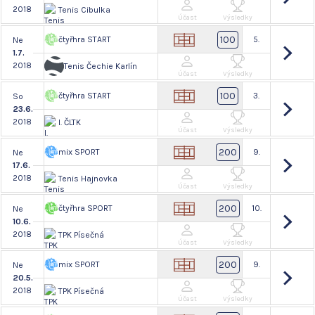
2018
Tenis Cibulka
Účast
Výsledky
100
čtyřhra START
5.
Ne
1.7.
2018
Tenis Čechie Karlín
Účast
Výsledky
100
čtyřhra START
3.
So
23.6.
2018
I. ČLTK
Účast
Výsledky
200
mix SPORT
9.
Ne
17.6.
2018
Tenis Hajnovka
Účast
Výsledky
200
čtyřhra SPORT
10.
Ne
10.6.
2018
TPK Písečná
Účast
Výsledky
200
mix SPORT
9.
Ne
20.5.
2018
TPK Písečná
Účast
Výsledky