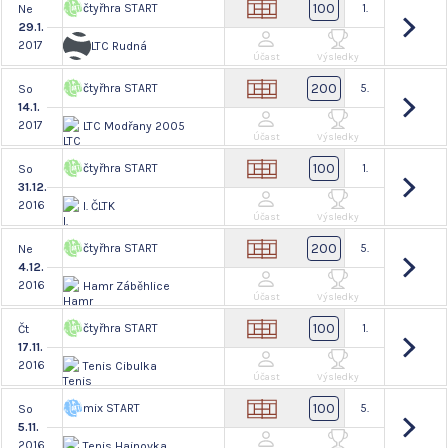
100
čtyřhra START
1.
Ne
29.1.
2017
LTC Rudná
Účast
Výsledky
200
čtyřhra START
5.
So
14.1.
2017
LTC Modřany 2005
Účast
Výsledky
100
čtyřhra START
1.
So
31.12.
2016
I. ČLTK
Účast
Výsledky
200
čtyřhra START
5.
Ne
4.12.
2016
Hamr Záběhlice
Účast
Výsledky
100
čtyřhra START
1.
Čt
17.11.
2016
Tenis Cibulka
Účast
Výsledky
100
mix START
5.
So
5.11.
2016
Tenis Hajnovka