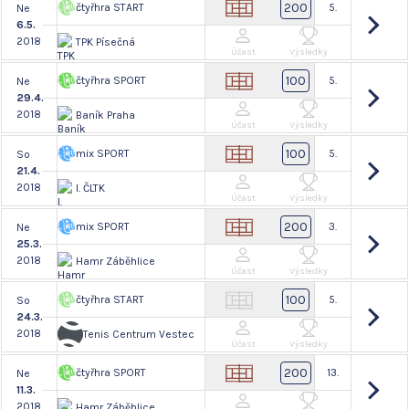
200
čtyřhra START
5.
Ne
6.5.
2018
TPK Písečná
Účast
Výsledky
100
čtyřhra SPORT
5.
Ne
29.4.
2018
Baník Praha
Účast
Výsledky
100
mix SPORT
5.
So
21.4.
2018
I. ČLTK
Účast
Výsledky
200
mix SPORT
3.
Ne
25.3.
2018
Hamr Záběhlice
Účast
Výsledky
100
čtyřhra START
5.
So
24.3.
2018
Tenis Centrum Vestec
Účast
Výsledky
200
čtyřhra SPORT
13.
Ne
11.3.
2018
Hamr Záběhlice