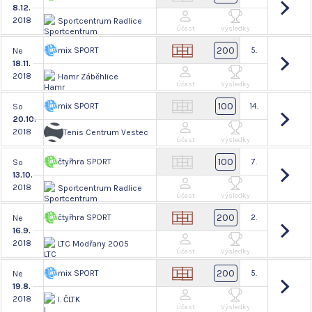
8.12.
2018
Sportcentrum Radlice
Účast
Výsledky
200
mix SPORT
5.
Ne
18.11.
2018
Hamr Záběhlice
Účast
Výsledky
100
mix SPORT
14.
So
20.10.
2018
Tenis Centrum Vestec
Účast
Výsledky
100
čtyřhra SPORT
7.
So
13.10.
2018
Sportcentrum Radlice
Účast
Výsledky
200
čtyřhra SPORT
2.
Ne
16.9.
2018
LTC Modřany 2005
Účast
Výsledky
200
mix SPORT
5.
Ne
19.8.
2018
I. ČLTK
Účast
Výsledky