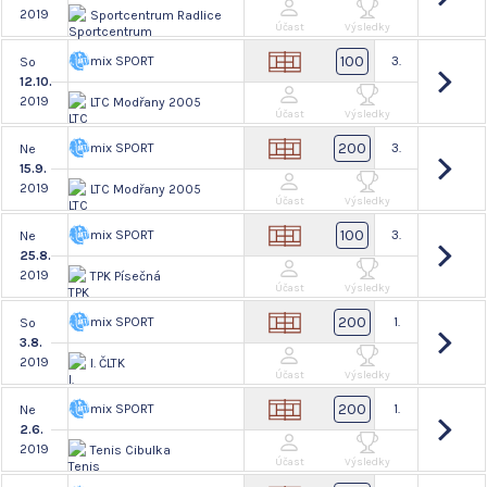
2019
Sportcentrum Radlice
Účast
Výsledky
100
mix SPORT
3.
So
12.10.
2019
LTC Modřany 2005
Účast
Výsledky
200
mix SPORT
3.
Ne
15.9.
2019
LTC Modřany 2005
Účast
Výsledky
100
mix SPORT
3.
Ne
25.8.
2019
TPK Písečná
Účast
Výsledky
200
mix SPORT
1.
So
3.8.
2019
I. ČLTK
Účast
Výsledky
200
mix SPORT
1.
Ne
2.6.
2019
Tenis Cibulka
Účast
Výsledky