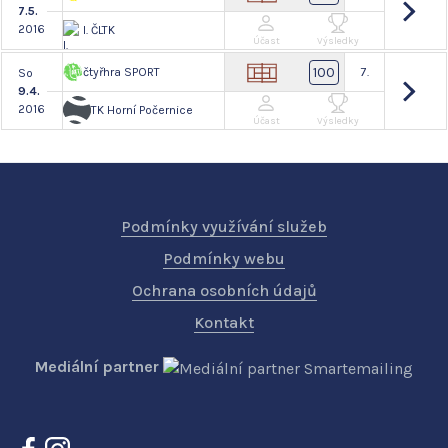
7.5.
2016
I. ČLTK
Účast
Výsledky
100
čtyřhra SPORT
7.
So
9.4.
2016
TK Horní Počernice
Účast
Výsledky
Podmínky využívání služeb
Podmínky webu
Ochrana osobních údajů
Kontakt
Mediální partner