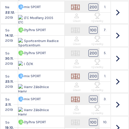
200
mix SPORT
1.
Ne
22.12.
2019
LTC Modřany 2005
Účast
Výsledky
100
čtyřhra SPORT
7.
So
14.12.
2019
Sportcentrum Radlice
Účast
Výsledky
200
čtyřhra SPORT
5.
So
30.11.
2019
I. ČLTK
Účast
Výsledky
200
mix SPORT
1.
So
23.11.
2019
Hamr Záběhlice
Účast
Výsledky
100
mix SPORT
3.
So
2.11.
2019
Hamr Záběhlice
Účast
Výsledky
100
čtyřhra SPORT
10.
So
19.10.