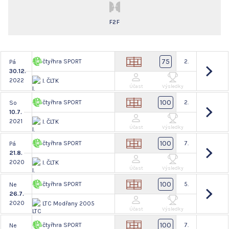
F2F
75
čtyřhra SPORT
2.
Pá
30.12.
2022
I. ČLTK
Účast
Výsledky
100
čtyřhra SPORT
2.
So
10.7.
2021
I. ČLTK
Účast
Výsledky
100
čtyřhra SPORT
7.
Pá
21.8.
2020
I. ČLTK
Účast
Výsledky
100
čtyřhra SPORT
5.
Ne
26.7.
2020
LTC Modřany 2005
Účast
Výsledky
100
čtyřhra SPORT
7.
Ne