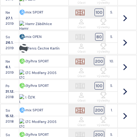
Účast
Výsledky
100
mix SPORT
5.
Ne
27.1.
2019
Hamr Záběhlice
Účast
Výsledky
80
mix OPEN
5.
So
26.1.
2019
Tenis Čechie Karlín
Účast
Výsledky
200
čtyřhra SPORT
10.
Ne
6.1.
2019
LTC Modřany 2005
Účast
Výsledky
100
čtyřhra SPORT
5.
Po
31.12.
2018
I. ČLTK
Účast
Výsledky
200
mix SPORT
1.
So
15.12.
2018
LTC Modřany 2005
Účast
Výsledky
200
čtyřhra SPORT
5.
So