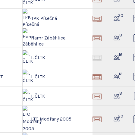
20
TPK Písečná
8
Hamr Záběhlice
16
I. ČLTK
12
RT
I. ČLTK
8
I. ČLTK
20
LTC Modřany 2005