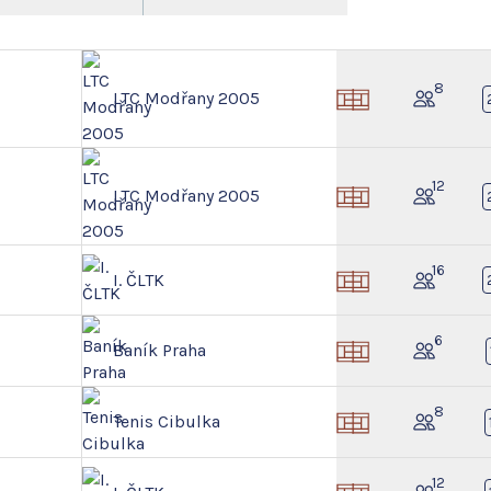
8
LTC Modřany 2005
12
LTC Modřany 2005
16
I. ČLTK
6
Baník Praha
8
Tenis Cibulka
12