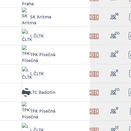
16
SK Aritma
20
I. ČLTK
12
TPK Písečná
8
I. ČLTK
20
LTC Radotín
8
TPK Písečná
12
I. ČLTK