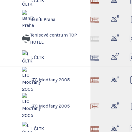
I. ČLTK
8
Baník Praha
Tenisové centrum TOP
8
HOTEL
12
I. ČLTK
8
LTC Modřany 2005
6
LTC Modřany 2005
6
I. ČLTK