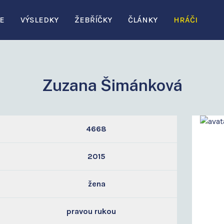
E
VÝSLEDKY
ŽEBŘÍČKY
ČLÁNKY
HRÁČI
Zuzana Šimánková
4668
2015
žena
pravou rukou