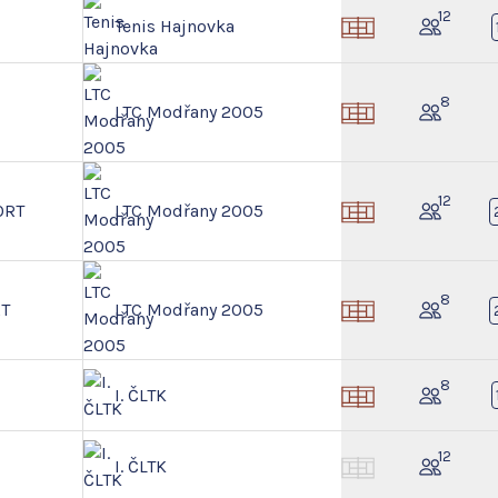
12
Tenis Hajnovka
8
LTC Modřany 2005
12
ORT
LTC Modřany 2005
8
RT
LTC Modřany 2005
8
I. ČLTK
12
I. ČLTK