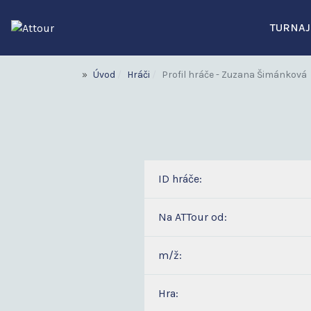
TURNAJ
Úvod
Hráči
Profil hráče - Zuzana Šimánková
ID hráče:
Na ATTour od:
m/ž:
Hra: