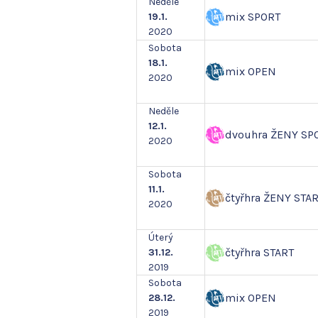
Neděle
mix SPORT
19.1.
2020
Sobota
18.1.
mix OPEN
2020
Neděle
12.1.
dvouhra ŽENY SP
2020
Sobota
11.1.
čtyřhra ŽENY STA
2020
Úterý
čtyřhra START
31.12.
2019
Sobota
mix OPEN
28.12.
2019