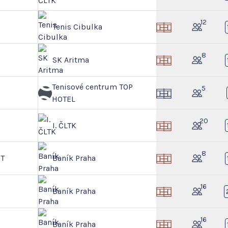
12
Tenis Cibulka
8
SK Aritma
Tenisové centrum TOP
5
HOTEL
20
I. ČLTK
8
RT
Baník Praha
16
Baník Praha
16
Baník Praha