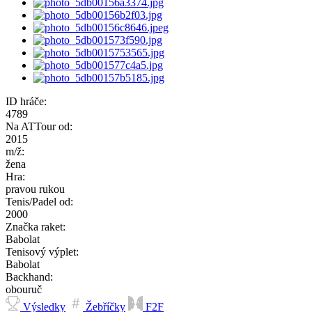
ID hráče:
4789
Na ATTour od:
2015
m/ž:
žena
Hra:
pravou rukou
Tenis/Padel od:
2000
Značka raket:
Babolat
Tenisový výplet:
Babolat
Backhand:
obouruč
Výsledky
Žebříčky
F2F