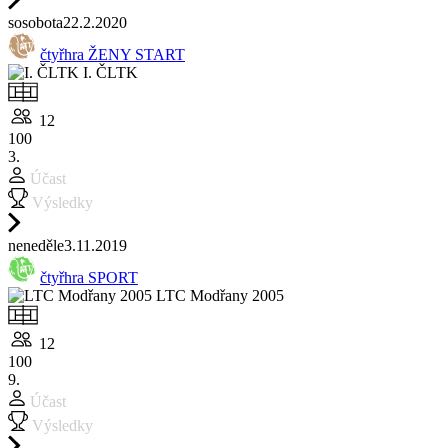
so
sobota
22.2.
2020
čtyřhra ŽENY START
I. ČLTK
12
100
3.
Účast
Výsledky
ne
neděle
3.11.
2019
čtyřhra SPORT
LTC Modřany 2005
12
100
9.
Účast
Výsledky