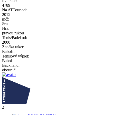
ID hráče:
4789
Na ATTour od:
2015
m/ž:
žena
Hra:
pravou rukou
Tenis/Padel od:
2000
Značka raket:
Babolat
Tenisový výplet:
Babolat
Backhand:
obouruč
2