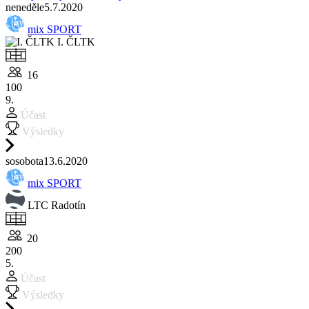
ne
neděle
5.7.
2020
mix SPORT
I. ČLTK
16
100
9.
Účast
Výsledky
so
sobota
13.6.
2020
mix SPORT
LTC Radotín
20
200
5.
Účast
Výsledky