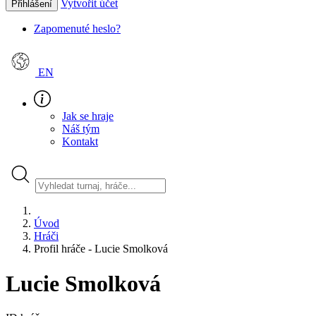
Vytvořit účet
Přihlášení
Zapomenuté heslo?
EN
Jak se hraje
Náš tým
Kontakt
Úvod
Hráči
Profil hráče - Lucie Smolková
Lucie Smolková