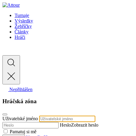
Turnaje
Výsledky
Žebříčky
Články
Hráči
Nepřihlášen
Hráčská zóna
Uživatelské jméno
Heslo
Zobrazit heslo
Pamatuj si mě