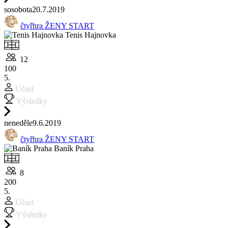
so
sobota
20.7.
2019
čtyřhra ŽENY START
Tenis Hajnovka
12
100
5.
Účast
Výsledky
ne
neděle
9.6.
2019
čtyřhra ŽENY START
Baník Praha
8
200
5.
Účast
Výsledky