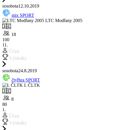
so
sobota
12.10.
2019
mix SPORT
LTC Modřany 2005
18
100
11.
Účast
Výsledky
so
sobota
24.8.
2019
čtyřhra SPORT
I. ČLTK
8
80
1.
Účast
Výsledky