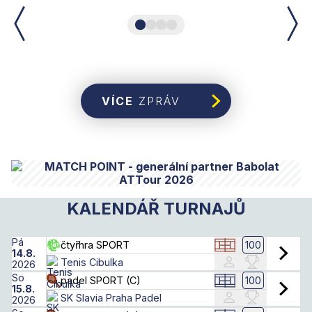
VÍCE
ZPRÁV
KALENDÁŘ TURNAJŮ
Pá
100
čtyřhra SPORT
14.8.
Tenis Cibulka
2026
So
100
padel SPORT (C)
15.8.
SK Slavia Praha Padel
2026