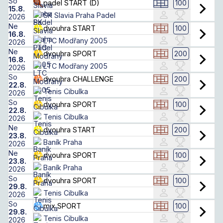
So
100
padel START (D)
15.8.
SK Slavia Praha Padel
2026
Ne
100
dvouhra START
16.8.
LTC Modřany 2005
2026
Ne
200
dvouhra SPORT
16.8.
LTC Modřany 2005
2026
So
200
dvouhra CHALLENGE
22.8.
Tenis Cibulka
2026
So
100
dvouhra SPORT
22.8.
Tenis Cibulka
2026
Ne
200
dvouhra START
23.8.
Baník Praha
2026
Ne
100
dvouhra SPORT
23.8.
Baník Praha
2026
So
100
dvouhra SPORT
29.8.
Tenis Cibulka
2026
So
100
mix SPORT
29.8.
Tenis Cibulka
2026