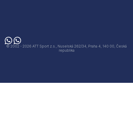
© 2002 - 2026 ATT Sport z.s., Nuselská 262/34, Praha 4, 140 00, Česká
republika