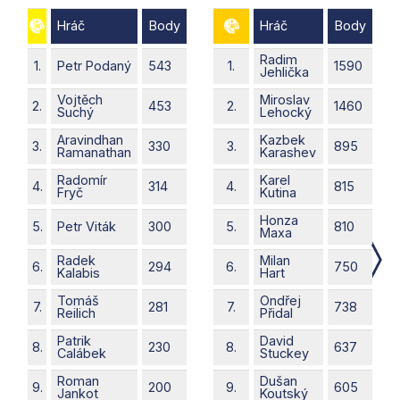
Hráč
Body
Hráč
Body
Radim
1.
Petr
Podaný
543
1.
1590
Jehlička
Vojtěch
Miroslav
2.
453
2.
1460
Suchý
Lehocký
Aravindhan
Kazbek
3.
330
3.
895
Ramanathan
Karashev
Radomír
Karel
4.
314
4.
815
Fryč
Kutina
Honza
5.
Petr
Viták
300
5.
810
Maxa
Radek
Milan
6.
294
6.
750
Kalabis
Hart
Tomáš
Ondřej
7.
281
7.
738
Reilich
Přidal
Patrik
David
8.
230
8.
637
Calábek
Stuckey
Roman
Dušan
9.
200
9.
605
Jankot
Koutský