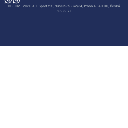
© 2002 - 2026 ATT Sport z.s., Nuselská 262/34, Praha 4, 140 00, Česká
republika