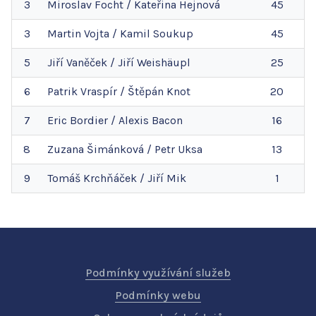
3
Miroslav
Focht
/
Kateřina
Hejnová
45
3
Martin
Vojta
/
Kamil
Soukup
45
5
Jiří
Vaněček
/
Jiří
Weishäupl
25
6
Patrik
Vraspír
/
Štěpán
Knot
20
7
Eric
Bordier
/
Alexis
Bacon
16
8
Zuzana
Šimánková
/
Petr
Uksa
13
9
Tomáš
Krchňáček
/
Jiří
Mik
1
Podmínky využívání služeb
Podmínky webu