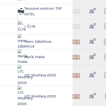
Tenisové centrum TOP
12
HOTEL
12
I. ČLTK
12
Hamr Záběhlice
12
Baník Praha
12
LTC Modřany 2005
8
LTC Modřany 2005