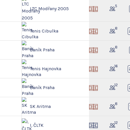
5
LTC Modřany 2005
8
Tenis Cibulka
8
Baník Praha
16
Tenis Hajnovka
12
Baník Praha
8
SK Aritma
12
I. ČLTK