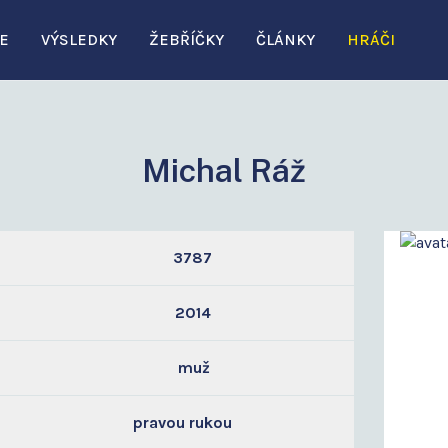
E
VÝSLEDKY
ŽEBŘÍČKY
ČLÁNKY
HRÁČI
Michal Ráž
3787
2014
muž
pravou rukou