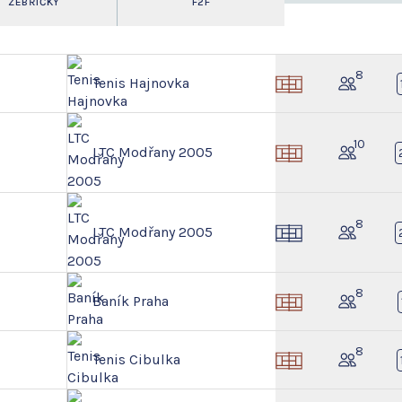
ŽEBŘÍČKY
F2F
8
Tenis Hajnovka
10
LTC Modřany 2005
8
LTC Modřany 2005
8
Baník Praha
8
Tenis Cibulka