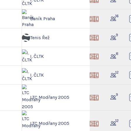
16
Baník Praha
9
Tenis Řež
8
I. ČLTK
12
I. ČLTK
9
LTC Modřany 2005
12
LTC Modřany 2005