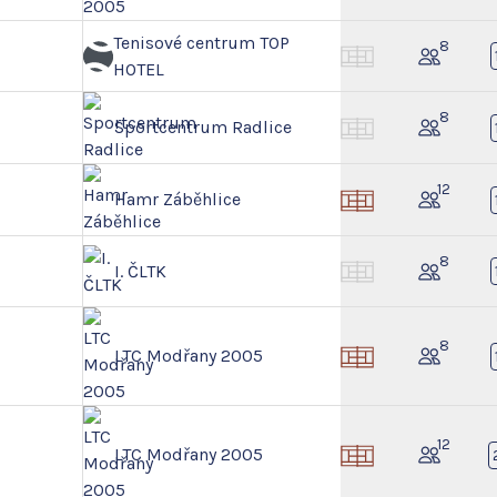
Tenisové centrum TOP
8
HOTEL
8
Sportcentrum Radlice
12
Hamr Záběhlice
8
I. ČLTK
8
LTC Modřany 2005
12
LTC Modřany 2005