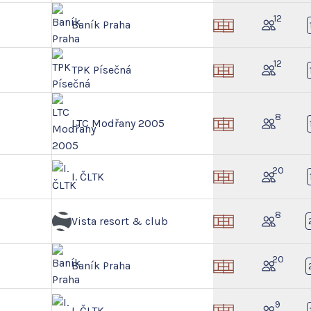
12
Baník Praha
12
TPK Písečná
8
LTC Modřany 2005
20
I. ČLTK
8
Vista resort & club
20
Baník Praha
9
I. ČLTK