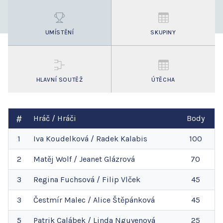
UMÍSTĚNÍ
SKUPINY
HLAVNÍ SOUTĚŽ
ÚTĚCHA
Hráč / Hráči
Body
1
Iva
Koudelková
/
Radek
Kalabis
100
2
Matěj
Wolf
/
Jeanet
Glázrová
70
3
Regina
Fuchsová
/
Filip
Vlček
45
3
Čestmír
Malec
/
Alice
Štěpánková
45
5
Patrik
Calábek
/
Linda
Nguyenová
25