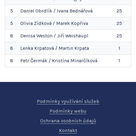
5
Daniel
Obrdlík
/
Ivana
Bednářová
25
5
Olivia
Zídková
/
Marek
Kopřiva
25
8
Denisa
Weston
/
Jiří
Weishäupl
25
8
Lenka
Krpatová
/
Martin
Krpata
1
8
Petr
Čermák
/
Kristína
Minarčíková
1
Podmínky využívání služeb
Podmínky webu
Ochrana osobních údajů
Kontakt