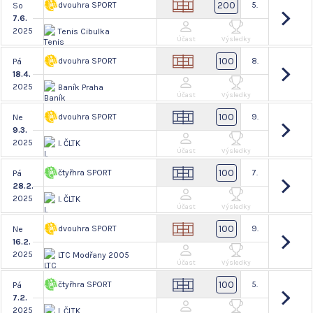
200
dvouhra SPORT
5.
So
7.6.
2025
Tenis Cibulka
Účast
Výsledky
100
dvouhra SPORT
8.
Pá
18.4.
2025
Baník Praha
Účast
Výsledky
100
dvouhra SPORT
9.
Ne
9.3.
2025
I. ČLTK
Účast
Výsledky
100
čtyřhra SPORT
7.
Pá
28.2.
2025
I. ČLTK
Účast
Výsledky
100
dvouhra SPORT
9.
Ne
16.2.
2025
LTC Modřany 2005
Účast
Výsledky
100
čtyřhra SPORT
5.
Pá
7.2.
2025
I. ČLTK