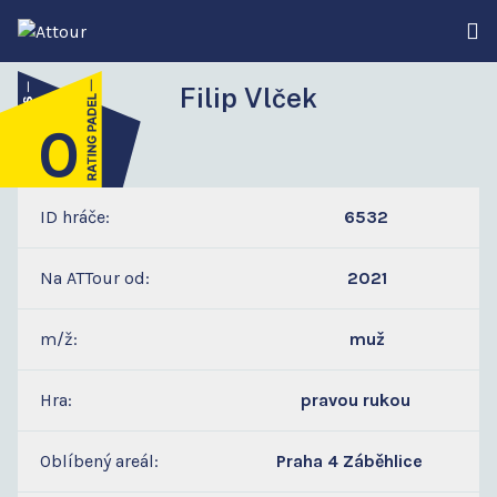
Filip Vlček
0
4
ID hráče:
6532
Na ATTour od:
2021
m/ž:
muž
Hra:
pravou rukou
Oblíbený areál:
Praha 4 Záběhlice