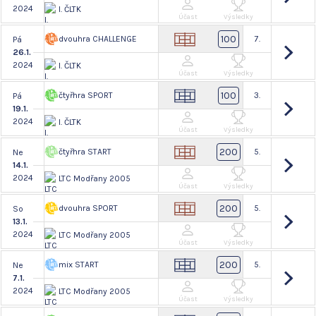
2024
I. ČLTK
Účast
Výsledky
100
dvouhra CHALLENGE
7.
Pá
26.1.
2024
I. ČLTK
Účast
Výsledky
100
čtyřhra SPORT
3.
Pá
19.1.
2024
I. ČLTK
Účast
Výsledky
200
čtyřhra START
5.
Ne
14.1.
2024
LTC Modřany 2005
Účast
Výsledky
200
dvouhra SPORT
5.
So
13.1.
2024
LTC Modřany 2005
Účast
Výsledky
200
mix START
5.
Ne
7.1.
2024
LTC Modřany 2005
Účast
Výsledky