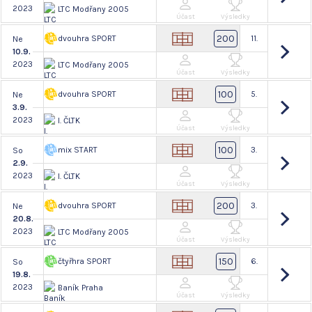
2023
LTC Modřany 2005
Účast
Výsledky
200
dvouhra SPORT
11.
Ne
10.9.
2023
LTC Modřany 2005
Účast
Výsledky
100
dvouhra SPORT
5.
Ne
3.9.
2023
I. ČLTK
Účast
Výsledky
100
mix START
3.
So
2.9.
2023
I. ČLTK
Účast
Výsledky
200
dvouhra SPORT
3.
Ne
20.8.
2023
LTC Modřany 2005
Účast
Výsledky
150
čtyřhra SPORT
6.
So
19.8.
2023
Baník Praha
Účast
Výsledky