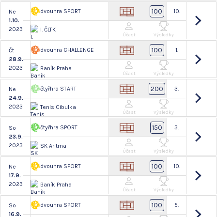
100
dvouhra SPORT
10.
Ne
1.10.
2023
I. ČLTK
Účast
Výsledky
100
dvouhra CHALLENGE
1.
Čt
28.9.
2023
Baník Praha
Účast
Výsledky
200
čtyřhra START
3.
Ne
24.9.
2023
Tenis Cibulka
Účast
Výsledky
150
čtyřhra SPORT
3.
So
23.9.
2023
SK Aritma
Účast
Výsledky
100
dvouhra SPORT
10.
Ne
17.9.
2023
Baník Praha
Účast
Výsledky
100
dvouhra SPORT
5.
So
16.9.