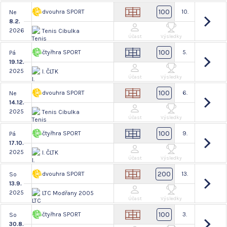
100
dvouhra SPORT
10.
Ne
8.2.
2026
Tenis Cibulka
Účast
Výsledky
100
čtyřhra SPORT
5.
Pá
19.12.
2025
I. ČLTK
Účast
Výsledky
100
dvouhra SPORT
6.
Ne
14.12.
2025
Tenis Cibulka
Účast
Výsledky
100
čtyřhra SPORT
9.
Pá
17.10.
2025
I. ČLTK
Účast
Výsledky
200
dvouhra SPORT
13.
So
13.9.
2025
LTC Modřany 2005
Účast
Výsledky
100
čtyřhra SPORT
3.
So
30.8.