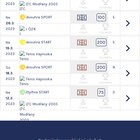
2023
LTC Modřany 2005
Účast
Výsledky
100
dvouhra SPORT
5.
Ne
26.3.
2023
I. ČLTK
Účast
Výsledky
200
dvouhra START
5.
Ne
19.3.
2023
Tenis Hajnovka
Účast
Výsledky
200
dvouhra SPORT
9.
So
18.3.
2023
Tenis Hajnovka
Účast
Výsledky
75
čtyřhra START
3.
Ne
12.3.
2023
LTC Modřany 2005
Účast
Výsledky