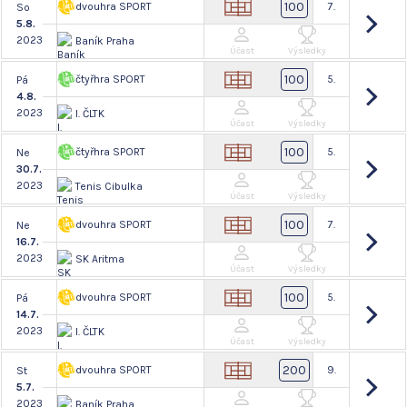
100
dvouhra SPORT
7.
So
5.8.
2023
Baník Praha
Účast
Výsledky
100
čtyřhra SPORT
5.
Pá
4.8.
2023
I. ČLTK
Účast
Výsledky
100
čtyřhra SPORT
5.
Ne
30.7.
2023
Tenis Cibulka
Účast
Výsledky
100
dvouhra SPORT
7.
Ne
16.7.
2023
SK Aritma
Účast
Výsledky
100
dvouhra SPORT
5.
Pá
14.7.
2023
I. ČLTK
Účast
Výsledky
200
dvouhra SPORT
9.
St
5.7.
2023
Baník Praha