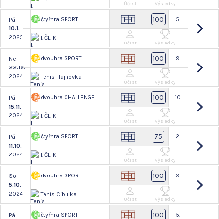
Účast
Výsledky
100
čtyřhra SPORT
5.
Pá
10.1.
2025
I. ČLTK
Účast
Výsledky
100
dvouhra SPORT
9.
Ne
22.12.
2024
Tenis Hajnovka
Účast
Výsledky
100
dvouhra CHALLENGE
10.
Pá
15.11.
2024
I. ČLTK
Účast
Výsledky
75
čtyřhra SPORT
2.
Pá
11.10.
2024
I. ČLTK
Účast
Výsledky
100
dvouhra SPORT
9.
So
5.10.
2024
Tenis Cibulka
Účast
Výsledky
100
čtyřhra SPORT
5.
Pá