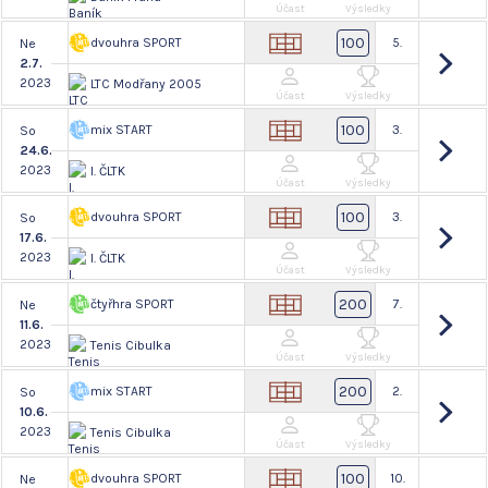
Účast
Výsledky
100
dvouhra SPORT
5.
Ne
2.7.
2023
LTC Modřany 2005
Účast
Výsledky
100
mix START
3.
So
24.6.
2023
I. ČLTK
Účast
Výsledky
100
dvouhra SPORT
3.
So
17.6.
2023
I. ČLTK
Účast
Výsledky
200
čtyřhra SPORT
7.
Ne
11.6.
2023
Tenis Cibulka
Účast
Výsledky
200
mix START
2.
So
10.6.
2023
Tenis Cibulka
Účast
Výsledky
100
dvouhra SPORT
10.
Ne