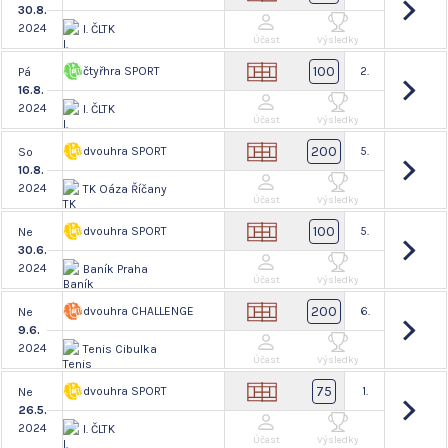
30.8.
2024
I. ČLTK
Účast
Výsledky
100
čtyřhra SPORT
2.
Pá
16.8.
2024
I. ČLTK
Účast
Výsledky
200
dvouhra SPORT
5.
So
10.8.
2024
TK Oáza Říčany
Účast
Výsledky
100
dvouhra SPORT
5.
Ne
30.6.
2024
Baník Praha
Účast
Výsledky
200
dvouhra CHALLENGE
6.
Ne
9.6.
2024
Tenis Cibulka
Účast
Výsledky
75
dvouhra SPORT
1.
Ne
26.5.
2024
I. ČLTK
Účast
Výsledky