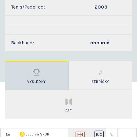
Tenis/Padel od:
2003
Backhand:
obouruč
VÝSLEDKY
ŽEBŘÍČKY
F2F
100
dvouhra SPORT
5.
So