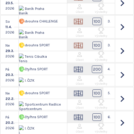
23.5.
2026
Baník Praha
Účast
Výsledky
100
dvouhra CHALLENGE
3.
So
11.4.
2026
Baník Praha
Účast
Výsledky
100
dvouhra SPORT
3.
Ne
29.3.
2026
Tenis Cibulka
Účast
Výsledky
200
čtyřhra SPORT
4.
Pá
20.3.
2026
I. ČLTK
Účast
Výsledky
100
dvouhra SPORT
5.
Ne
22.2.
2026
Sportcentrum Radlice
Účast
Výsledky
100
čtyřhra SPORT
6.
Pá
20.2.
2026
I. ČLTK
Účast
Výsledky