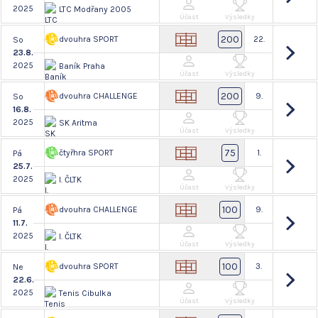
2025
LTC Modřany 2005
Účast
Výsledky
200
dvouhra SPORT
22.
So
23.8.
2025
Baník Praha
Účast
Výsledky
200
dvouhra CHALLENGE
9.
So
16.8.
2025
SK Aritma
Účast
Výsledky
75
čtyřhra SPORT
1.
Pá
25.7.
2025
I. ČLTK
Účast
Výsledky
100
dvouhra CHALLENGE
9.
Pá
11.7.
2025
I. ČLTK
Účast
Výsledky
100
dvouhra SPORT
3.
Ne
22.6.
2025
Tenis Cibulka
Účast
Výsledky