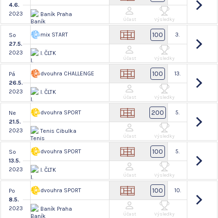
4.6.
2023
Baník Praha
Účast
Výsledky
100
mix START
3.
So
27.5.
2023
I. ČLTK
Účast
Výsledky
100
dvouhra CHALLENGE
13.
Pá
26.5.
2023
I. ČLTK
Účast
Výsledky
200
dvouhra SPORT
5.
Ne
21.5.
2023
Tenis Cibulka
Účast
Výsledky
100
dvouhra SPORT
5.
So
13.5.
2023
I. ČLTK
Účast
Výsledky
100
dvouhra SPORT
10.
Po
8.5.
2023
Baník Praha
Účast
Výsledky