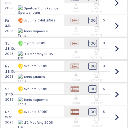
11.11.
2023
Sportcentrum Radlice
Účast
Výsledky
100
dvouhra CHALLENGE
5.
Pá
3.11.
2023
Tenis Hajnovka
Účast
Výsledky
100
čtyřhra SPORT
3.
So
28.10.
2023
LTC Modřany 2005
Účast
Výsledky
100
dvouhra SPORT
3.
Ne
22.10.
2023
Tenis Cibulka
Účast
Výsledky
100
dvouhra SPORT
5.
So
21.10.
2023
Tenis Hajnovka
Účast
Výsledky
100
dvouhra SPORT
5.
Ne
15.10.
2023
LTC Modřany 2005
Účast
Výsledky