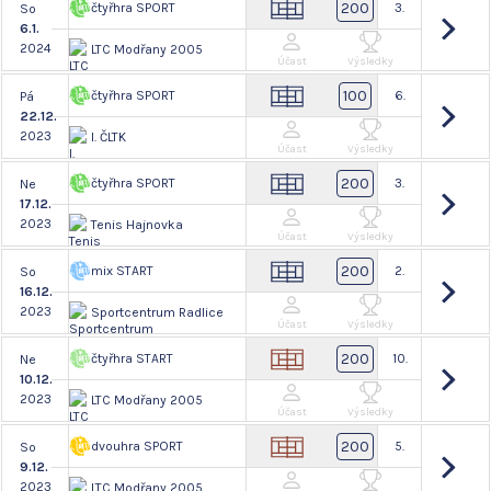
200
čtyřhra SPORT
3.
So
6.1.
2024
LTC Modřany 2005
Účast
Výsledky
100
čtyřhra SPORT
6.
Pá
22.12.
2023
I. ČLTK
Účast
Výsledky
200
čtyřhra SPORT
3.
Ne
17.12.
2023
Tenis Hajnovka
Účast
Výsledky
200
mix START
2.
So
16.12.
2023
Sportcentrum Radlice
Účast
Výsledky
200
čtyřhra START
10.
Ne
10.12.
2023
LTC Modřany 2005
Účast
Výsledky
200
dvouhra SPORT
5.
So
9.12.
2023
LTC Modřany 2005