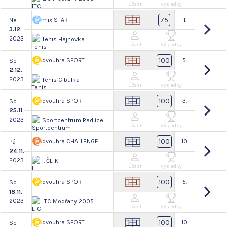
Účast
Výsledky
75
mix START
1.
Ne
3.12.
2023
Tenis Hajnovka
Účast
Výsledky
100
dvouhra SPORT
5.
So
2.12.
2023
Tenis Cibulka
Účast
Výsledky
100
dvouhra SPORT
3.
So
25.11.
2023
Sportcentrum Radlice
Účast
Výsledky
100
dvouhra CHALLENGE
10.
Pá
24.11.
2023
I. ČLTK
Účast
Výsledky
100
dvouhra SPORT
5.
So
18.11.
2023
LTC Modřany 2005
Účast
Výsledky
100
dvouhra SPORT
10.
So