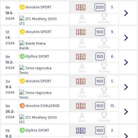
200
dvouhra SPORT
5.
Ne
19.5.
2024
LTC Modřany 2005
Účast
Výsledky
100
dvouhra SPORT
9.
St
1.5.
2024
Baník Praha
Účast
Výsledky
150
čtyřhra SPORT
6.
Ne
10.3.
2024
Tenis Hajnovka
Účast
Výsledky
100
dvouhra SPORT
5.
So
9.3.
2024
Tenis Hajnovka
Účast
Výsledky
100
dvouhra CHALLENGE
10.
Ne
25.2.
2024
LTC Modřany 2005
Účast
Výsledky
100
čtyřhra SPORT
3.
Pá
9.2.