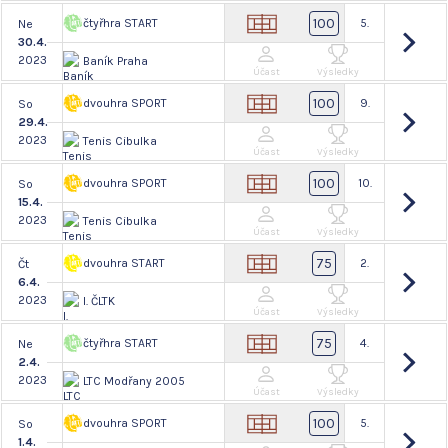
100
čtyřhra START
5.
Ne
30.4.
2023
Baník Praha
Účast
Výsledky
100
dvouhra SPORT
9.
So
29.4.
2023
Tenis Cibulka
Účast
Výsledky
100
dvouhra SPORT
10.
So
15.4.
2023
Tenis Cibulka
Účast
Výsledky
75
dvouhra START
2.
Čt
6.4.
2023
I. ČLTK
Účast
Výsledky
75
čtyřhra START
4.
Ne
2.4.
2023
LTC Modřany 2005
Účast
Výsledky
100
dvouhra SPORT
5.
So
1.4.