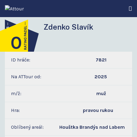
Zdenko Slavík
0
4
ID hráče:
7821
Na ATTour od:
2025
m/ž:
muž
Hra:
pravou rukou
Oblíbený areál:
Houštka Brandýs nad Labem