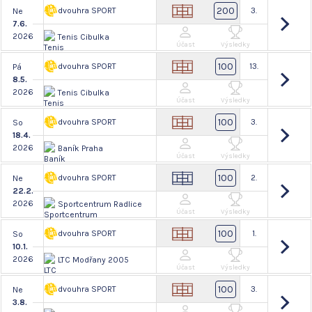
200
dvouhra SPORT
3.
Ne
7.6.
2026
Tenis Cibulka
Účast
Výsledky
100
dvouhra SPORT
13.
Pá
8.5.
2026
Tenis Cibulka
Účast
Výsledky
100
dvouhra SPORT
3.
So
18.4.
2026
Baník Praha
Účast
Výsledky
100
dvouhra SPORT
2.
Ne
22.2.
2026
Sportcentrum Radlice
Účast
Výsledky
100
dvouhra SPORT
1.
So
10.1.
2026
LTC Modřany 2005
Účast
Výsledky
100
dvouhra SPORT
3.
Ne
3.8.