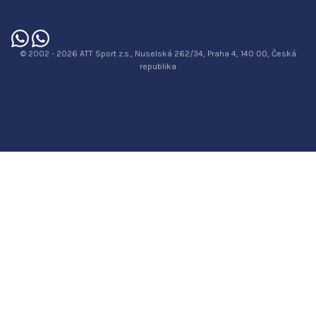
© 2002 - 2026 ATT Sport z.s., Nuselská 262/34, Praha 4, 140 00, Česká
republika