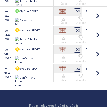
2025
Tenis Cibulka
Účast
Výsledky
100
čtyřhra SPORT
7.
So
12.7.
2025
SK Aritma
Účast
Výsledky
100
dvouhra SPORT
5.
So
14.6.
2025
Tenis Cibulka
Účast
Výsledky
100
dvouhra SPORT
5.
Ne
1.6.
2025
Baník Praha
Účast
Výsledky
100
dvouhra SPORT
5.
Pá
18.4.
2025
Baník Praha
Účast
Výsledky
Podmínky využívání služeb