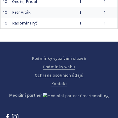
10
Ondřej
Přidal
1
1
10
Petr
Viták
1
1
10
Radomír
Fryč
1
1
Podmínky využívání služeb
Podmínky webu
Ochrana osobních údajů
Kontakt
Mediální partner