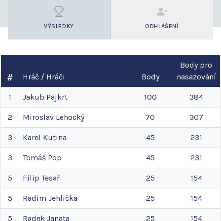
VÝSLEDKY
ODHLÁŠENÍ
Body pro
Hráč / Hráči
Body
nasazování
1
Jakub
Pajkrt
100
384
2
Miroslav
Lehocký
70
307
3
Karel
Kutina
45
231
3
Tomáš
Pop
45
231
5
Filip
Tesař
25
154
5
Radim
Jehlička
25
154
5
Radek
Janata
25
154