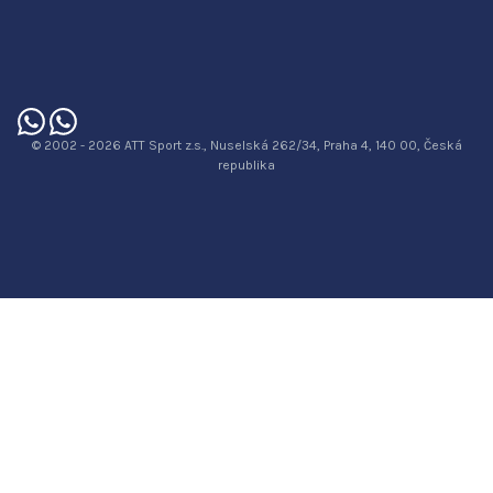
© 2002 - 2026 ATT Sport z.s., Nuselská 262/34, Praha 4, 140 00, Česká
republika