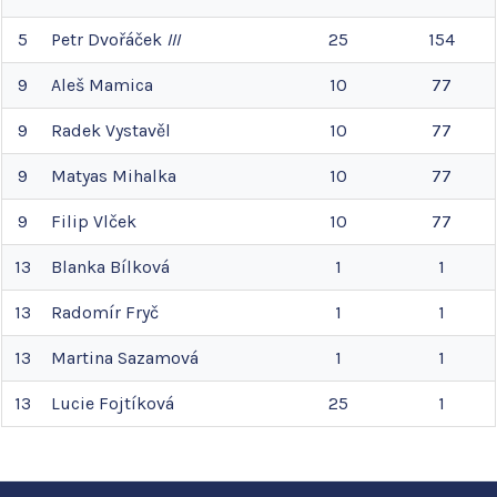
5
Petr
Dvořáček
III
25
154
9
Aleš
Mamica
10
77
9
Radek
Vystavěl
10
77
9
Matyas
Mihalka
10
77
9
Filip
Vlček
10
77
13
Blanka
Bílková
1
1
13
Radomír
Fryč
1
1
13
Martina
Sazamová
1
1
13
Lucie
Fojtíková
25
1