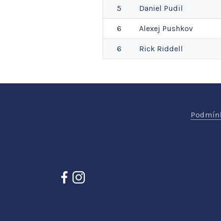
5
Daniel
Pudil
6
Alexej
Pushkov
6
Rick
Riddell
Podmínk