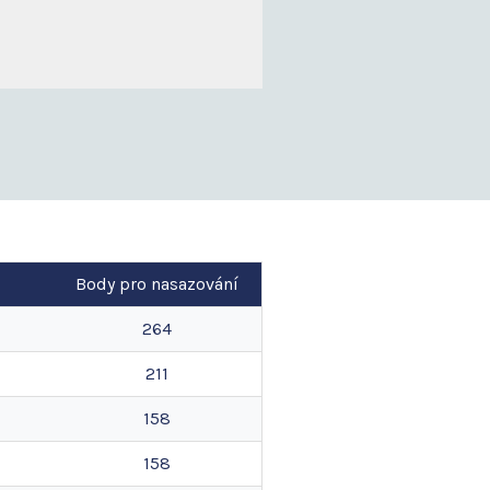
Body pro nasazování
264
211
158
158