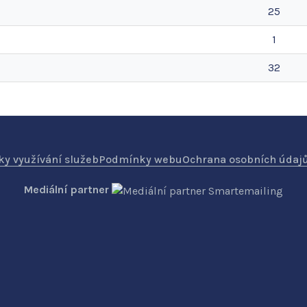
25
1
32
y využívání služeb
Podmínky webu
Ochrana osobních údaj
Mediální partner