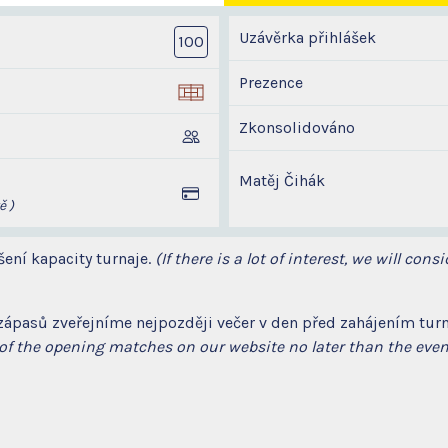
Uzávěrka přihlášek
100
Prezence
Zkonsolidováno
Matěj Čihák
ě )
ení kapacity turnaje.
(If there is a lot of interest, we will con
zápasů zveřejníme nejpozději večer v den před zahájením tu
f the opening matches on our website no later than the eveni