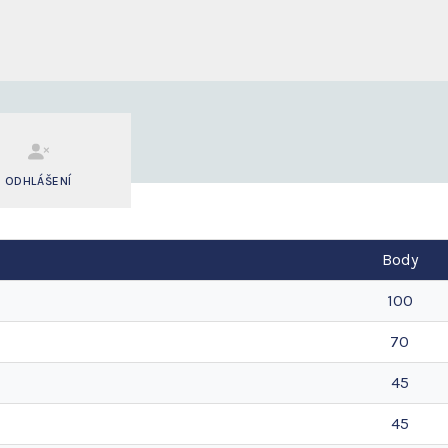
ODHLÁŠENÍ
Body
100
70
45
45