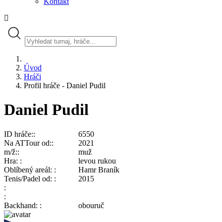
Kontakt
Úvod
Hráči
Profil hráče - Daniel Pudil
Daniel Pudil
ID hráče:
6550
Na ATTour od:
2021
m/ž:
muž
Hra:
levou rukou
Oblíbený areál:
Hamr Braník
Tenis/Padel od:
2015
Backhand:
obouruč