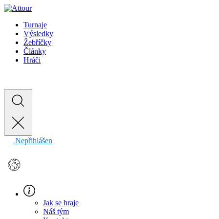
Turnaje
Výsledky
Žebříčky
Články
Hráči
Nepřihlášen
EN
Jak se hraje
Náš tým