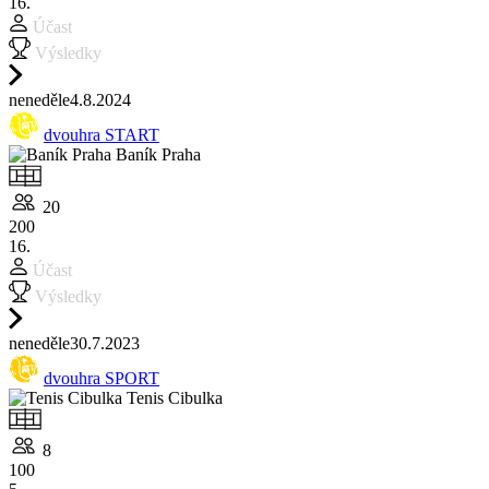
16.
Účast
Výsledky
ne
neděle
4.8.
2024
dvouhra START
Baník Praha
20
200
16.
Účast
Výsledky
ne
neděle
30.7.
2023
dvouhra SPORT
Tenis Cibulka
8
100