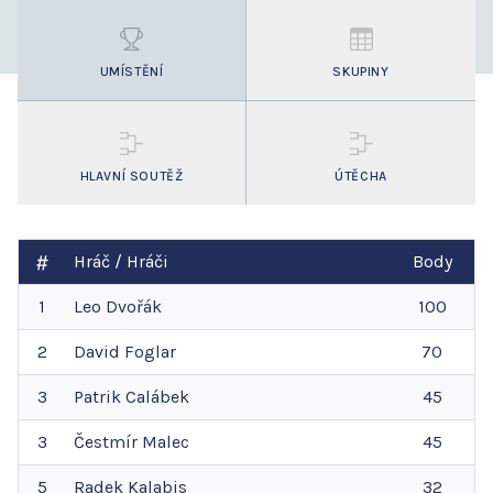
UMÍSTĚNÍ
SKUPINY
HLAVNÍ SOUTĚŽ
ÚTĚCHA
Hráč / Hráči
Body
1
Leo
Dvořák
100
2
David
Foglar
70
3
Patrik
Calábek
45
3
Čestmír
Malec
45
5
Radek
Kalabis
32