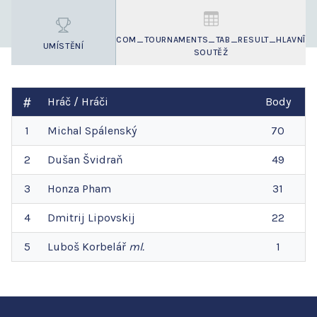
COM_TOURNAMENTS_TAB_RESULT_HLAVNÎ
UMÍSTĚNÍ
SOUTĚŽ
Hráč / Hráči
Body
1
Michal
Spálenský
70
2
Dušan
Švidraň
49
3
Honza
Pham
31
4
Dmitrij
Lipovskij
22
5
Luboš
Korbelář
ml.
1