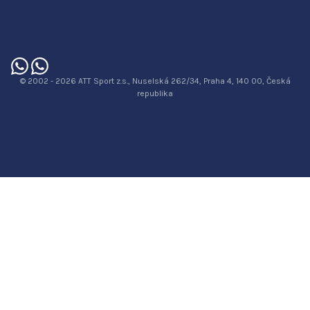
© 2002 - 2026 ATT Sport z.s., Nuselská 262/34, Praha 4, 140 00, Česká
republika