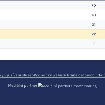
70
49
31
22
1
y využívání služeb
Podmínky webu
Ochrana osobních údaj
Mediální partner