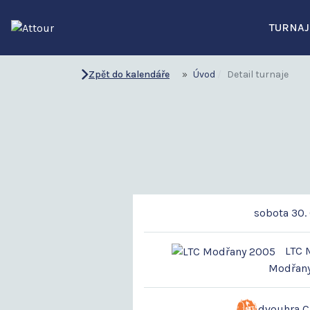
TURNAJ
Zpět do kalendáře
Úvod
Detail turnaje
sobota 30. 
LTC M
Modřan
dvouhra 