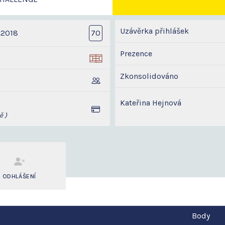
Uzávěrka přihlášek
 2018
70
Prezence
Zkonsolidováno
Kateřina Hejnová
ě )
ODHLÁŠENÍ
Body