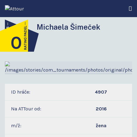
Michaela Šimeček
0
1
ID hráče:
4907
Na ATTour od:
2016
m/ž:
žena