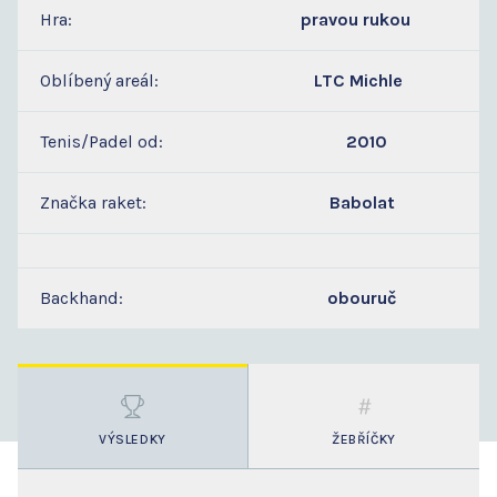
Hra:
pravou rukou
Oblíbený areál:
LTC Michle
Tenis/Padel od:
2010
Značka raket:
Babolat
Backhand:
obouruč
VÝSLEDKY
ŽEBŘÍČKY