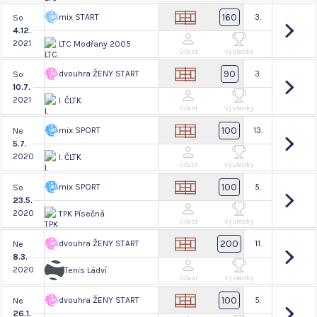
160
mix START
3.
So
4.12.
2021
LTC Modřany 2005
Účast
Výsledky
90
dvouhra ŽENY START
3.
So
10.7.
2021
I. ČLTK
Účast
Výsledky
100
mix SPORT
13.
Ne
5.7.
2020
I. ČLTK
Účast
Výsledky
100
mix SPORT
5.
So
23.5.
2020
TPK Písečná
Účast
Výsledky
200
dvouhra ŽENY START
11.
Ne
8.3.
2020
Tenis Ládví
Účast
Výsledky
100
dvouhra ŽENY START
5.
Ne
26.1.