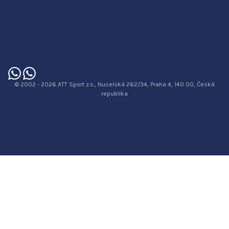
© 2002 - 2026 ATT Sport z.s., Nuselská 262/34, Praha 4, 140 00, Česká
republika