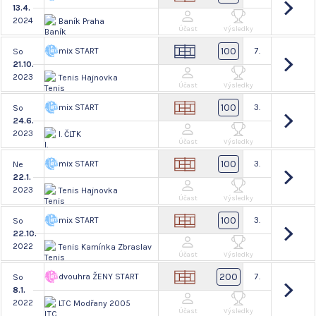
13.4.
2024
Baník Praha
Účast
Výsledky
100
mix START
7.
So
21.10.
2023
Tenis Hajnovka
Účast
Výsledky
100
mix START
3.
So
24.6.
2023
I. ČLTK
Účast
Výsledky
100
mix START
3.
Ne
22.1.
2023
Tenis Hajnovka
Účast
Výsledky
100
mix START
3.
So
22.10.
2022
Tenis Kamínka ZbrasIav
Účast
Výsledky
200
dvouhra ŽENY START
7.
So
8.1.
2022
LTC Modřany 2005
Účast
Výsledky