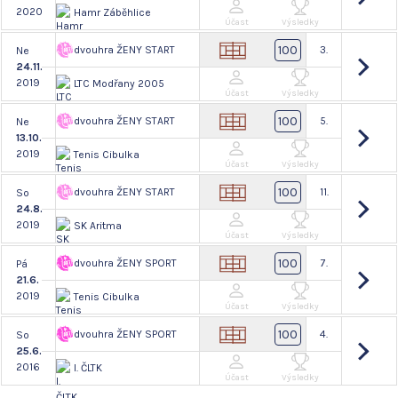
2020
Hamr Záběhlice
Účast
Výsledky
100
dvouhra ŽENY START
3.
Ne
24.11.
2019
LTC Modřany 2005
Účast
Výsledky
100
dvouhra ŽENY START
5.
Ne
13.10.
2019
Tenis Cibulka
Účast
Výsledky
100
dvouhra ŽENY START
11.
So
24.8.
2019
SK Aritma
Účast
Výsledky
100
dvouhra ŽENY SPORT
7.
Pá
21.6.
2019
Tenis Cibulka
Účast
Výsledky
100
dvouhra ŽENY SPORT
4.
So
25.6.
2016
I. ČLTK
Účast
Výsledky