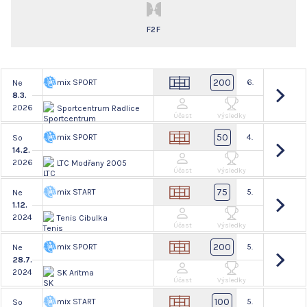
F2F
200
mix SPORT
6.
Ne
8.3.
2026
Sportcentrum Radlice
Účast
Výsledky
50
mix SPORT
4.
So
14.2.
2026
LTC Modřany 2005
Účast
Výsledky
75
mix START
5.
Ne
1.12.
2024
Tenis Cibulka
Účast
Výsledky
200
mix SPORT
5.
Ne
28.7.
2024
SK Aritma
Účast
Výsledky
100
mix START
5.
So