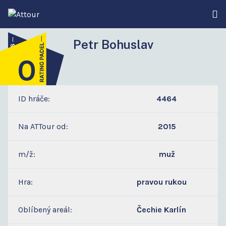
Petr Bohuslav
0
3
ID hráče:
4464
Na ATTour od:
2015
m/ž:
muž
Hra:
pravou rukou
Oblíbený areál:
Čechie Karlín