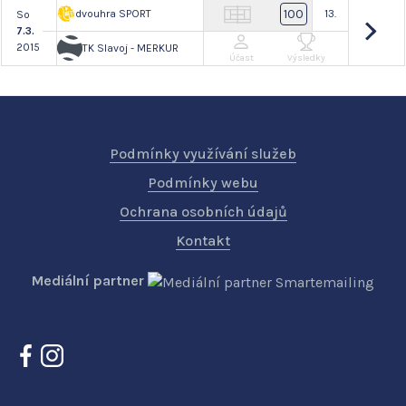
100
dvouhra SPORT
13.
So
7.3.
2015
TK Slavoj - MERKUR
Účast
Výsledky
Podmínky využívání služeb
Podmínky webu
Ochrana osobních údajů
Kontakt
Mediální partner