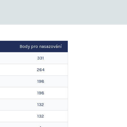
Body pro nasazování
331
264
198
198
132
132