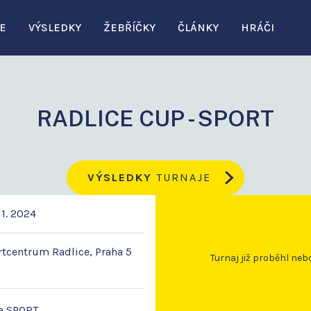
E
VÝSLEDKY
ŽEBŘÍČKY
ČLÁNKY
HRÁČI
RADLICE CUP - SPORT
VÝSLEDKY
TURNAJE
11. 2024
tcentrum Radlice, Praha 5
Turnaj již proběhl neb
a SPORT