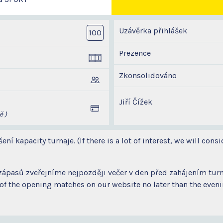
Uzávěrka přihlášek
100
Prezence
Zkonsolidováno
Jiří Čížek
ě )
í kapacity turnaje. (If there is a lot of interest, we will consi
zápasů zveřejníme nejpozději večer v den před zahájením tur
f the opening matches on our website no later than the evening