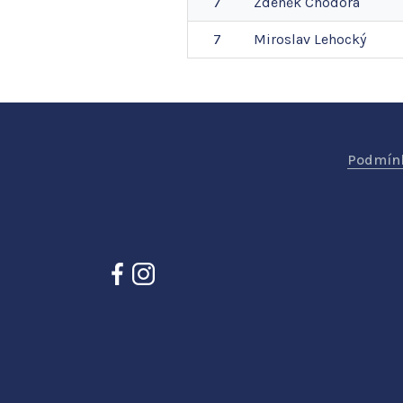
7
Zdeněk
Chodora
7
Miroslav
Lehocký
Podmínk