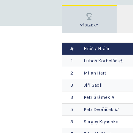
VÝSLEDKY
Hráč / Hráči
1
Luboš
Korbelář
st.
2
Milan
Hart
3
Jiří
Sadil
3
Petr
Šrámek
II
5
Petr
Dvořáček
III
5
Sergey
Kiyashko