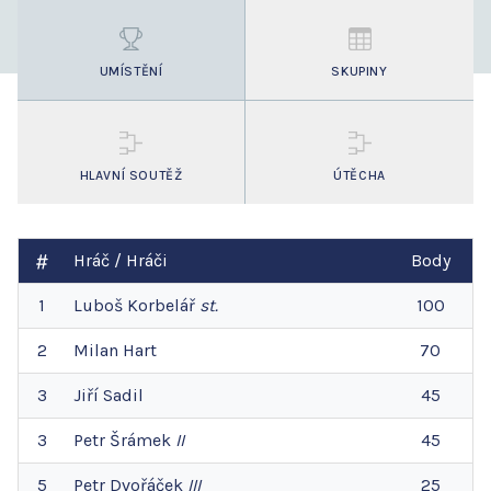
UMÍSTĚNÍ
SKUPINY
HLAVNÍ SOUTĚŽ
ÚTĚCHA
Hráč / Hráči
Body
1
Luboš
Korbelář
st.
100
2
Milan
Hart
70
3
Jiří
Sadil
45
3
Petr
Šrámek
II
45
5
Petr
Dvořáček
III
25