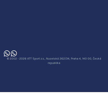
© 2002 - 2026 ATT Sport z.s., Nuselská 262/34, Praha 4, 140 00, Česká
republika