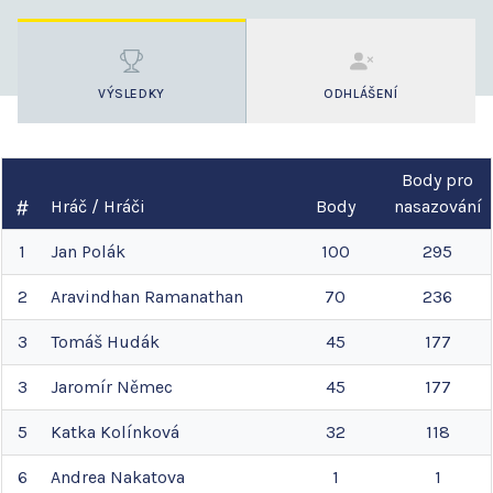
VÝSLEDKY
ODHLÁŠENÍ
Body pro
Hráč / Hráči
Body
nasazování
1
Jan
Polák
100
295
2
Aravindhan
Ramanathan
70
236
3
Tomáš
Hudák
45
177
3
Jaromír
Němec
45
177
5
Katka
Kolínková
32
118
6
Andrea
Nakatova
1
1