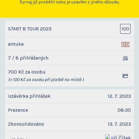
Turnaj již proběhl nebo je uzavřen z jiného důvodu.
START B TOUR 2023
100
antuka
7 / 8 přihlášených
700 Kč za osobu
(+ 100 Kč za osobu při platbě na místě )
Uzávěrka přihlášek
12. 7. 2023
Prezence
08:30
Zkonsolidováno
13. 7. 2023