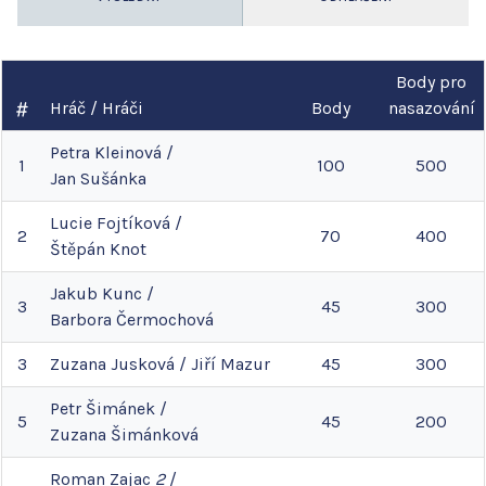
Body pro
Hráč / Hráči
Body
nasazování
Petra
Kleinová
/
1
100
500
Jan
Sušánka
Lucie
Fojtíková
/
2
70
400
Štěpán
Knot
Jakub
Kunc
/
3
45
300
Barbora
Čermochová
3
Zuzana
Jusková
/
Jiří
Mazur
45
300
Petr
Šimánek
/
5
45
200
Zuzana
Šimánková
Roman
Zajac
2
/