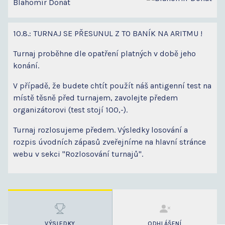
Blahomír Donát
10.8.: TURNAJ SE PŘESUNUL Z TO BANÍK NA ARITMU !
Turnaj proběhne dle opatření platných v době jeho
konání.
V případě, že budete chtít použít náš antigenní test na
místě těsně před turnajem, zavolejte předem
organizátorovi (test stojí 100,-).
Turnaj rozlosujeme předem. Výsledky losování a
rozpis úvodních zápasů zveřejníme na hlavní stránce
webu v sekci "Rozlosování turnajů".
VÝSLEDKY
ODHLÁŠENÍ