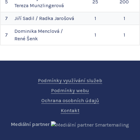
5
25
200
Tereza
Munzlingerová
7
Jiří
Sadil
/
Radka
Jarošová
1
1
Dominika
Menclová
/
7
1
1
René
Šenk
Podmínky využívání služeb
Podmínky webu
Ochrana osobních údajů
Kontakt
Mediální partner