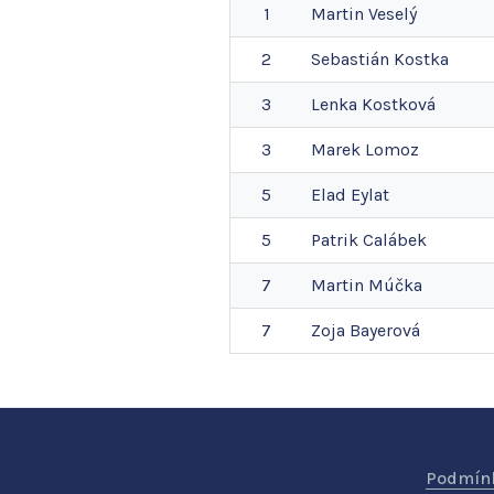
1
Martin
Veselý
2
Sebastián
Kostka
3
Lenka
Kostková
3
Marek
Lomoz
5
Elad
Eylat
5
Patrik
Calábek
7
Martin
Múčka
7
Zoja
Bayerová
Podmínk