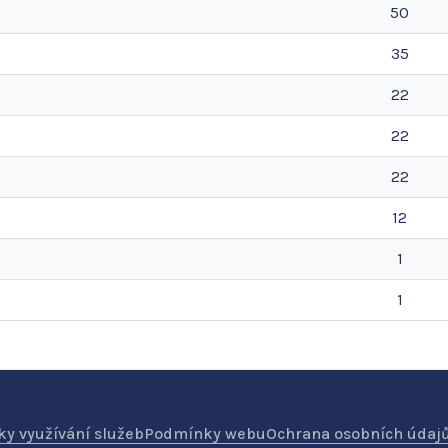
50
35
22
22
22
12
1
1
y využívání služeb
Podmínky webu
Ochrana osobních údaj