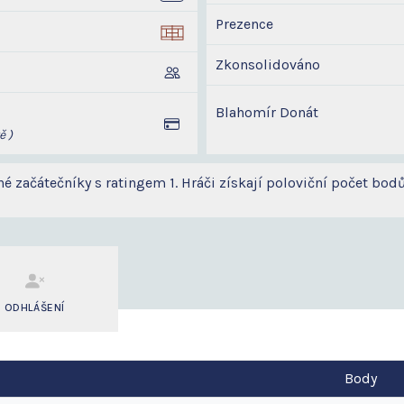
Prezence
Zkonsolidováno
Blahomír Donát
ě )
né začátečníky s ratingem 1. Hráči získají poloviční počet bo
ODHLÁŠENÍ
Body