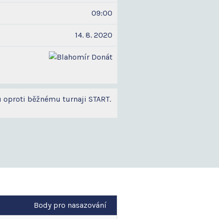
09:00
14. 8. 2020
dů oproti běžnému turnaji START.
Body pro nasazování