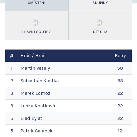
UMÍSTĚNÍ
SKUPINY
HLAVNÍ SOUTĚŽ
ÚTĚCHA
Hráč / Hráči
Body
1
Martin
Veselý
50
2
Sebastián
Kostka
35
3
Marek
Lomoz
22
3
Lenka
Kostková
22
5
Elad
Eylat
22
5
Patrik
Calábek
12