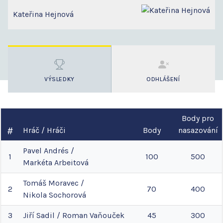
Kateřina Hejnová
VÝSLEDKY
ODHLÁŠENÍ
Body pro
Hráč / Hráči
Body
nasazování
Pavel
Andrés
/
1
100
500
Markéta
Arbeitová
Tomáš
Moravec
/
2
70
400
Nikola
Sochorová
3
Jiří
Sadil
/
Roman
Vaňouček
45
300