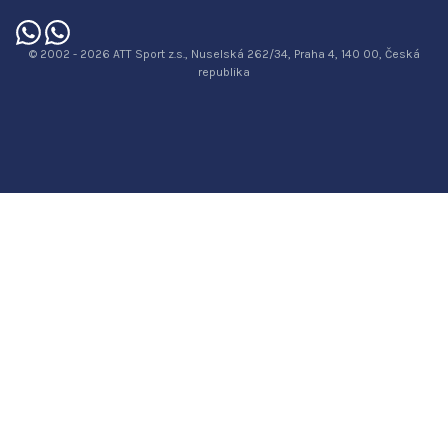
© 2002 - 2026 ATT Sport z.s., Nuselská 262/34, Praha 4, 140 00, Česká
republika