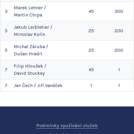
Marek
Lehner
/
3
45
300
Martin
Chrpa
Jakub
Lerbletier
/
5
25
200
Miroslav
Kolín
Michal
Záruba
/
5
25
200
Dušan
Hradil
Filip
Hloušek
/
7
45
1
David
Stuckey
7
Jan
Čech
/
Jiří
Vaněček
1
1
Podmínky využívání služeb