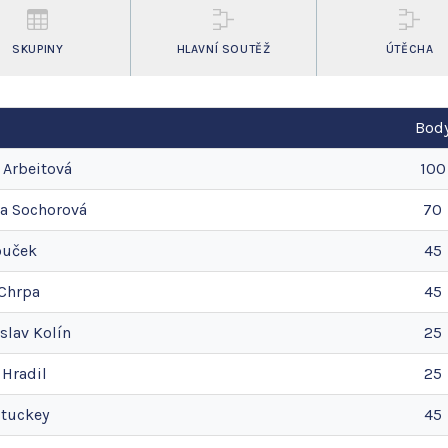
SKUPINY
HLAVNÍ SOUTĚŽ
ÚTĚCHA
Bod
Arbeitová
100
a
Sochorová
70
ouček
45
Chrpa
45
slav
Kolín
25
Hradil
25
Stuckey
45