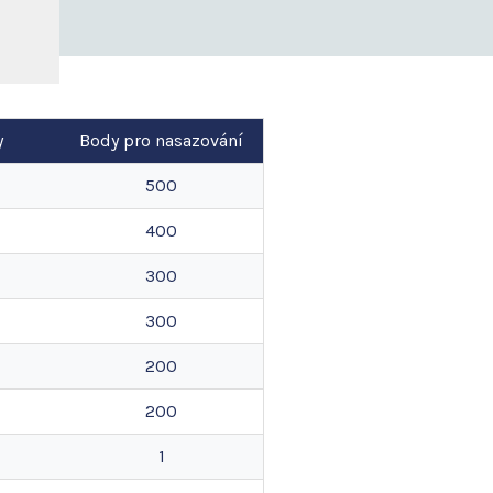
y
Body pro nasazování
500
400
300
300
200
200
1