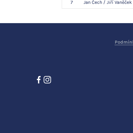
7
Jan
Čech
/
Jiří
Vaněček
Podmínk