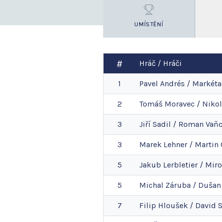
UMÍSTĚNÍ
Hráč / Hráči
1
Pavel
Andrés
/
Markéta
2
Tomáš
Moravec
/
Nikol
3
Jiří
Sadil
/
Roman
Vaň
3
Marek
Lehner
/
Martin
5
Jakub
Lerbletier
/
Miro
5
Michal
Záruba
/
Dušan
7
Filip
Hloušek
/
David