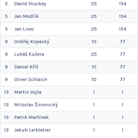
5
David
Stuckey
25
154
5
Jan
Modlík
25
154
5
Jan
Lisec
25
154
9
Ondřej
Kopecký
10
77
9
Lukáš
Kučera
25
77
9
Daniel
Kříž
10
77
9
Oliver
Schlaich
10
77
13
Martin
Vojta
1
1
13
Miloslav
Žirovnický
1
1
13
Patrik
Martínek
1
1
13
Jakub
Lerbletier
1
1