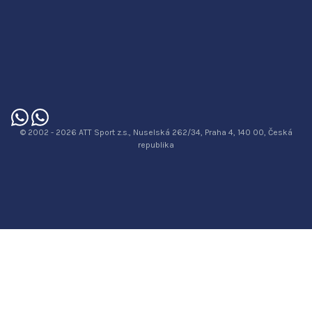
© 2002 - 2026 ATT Sport z.s., Nuselská 262/34, Praha 4, 140 00, Česká
republika