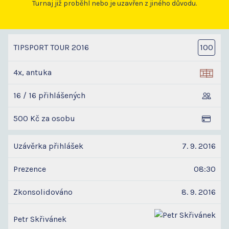
Turnaj již proběhl nebo je uzavřen z jiného důvodu.
TIPSPORT TOUR 2016
100
4x, antuka
16 / 16 přihlášených
500 Kč za osobu
Uzávěrka přihlášek
7. 9. 2016
Prezence
08:30
Zkonsolidováno
8. 9. 2016
Petr Skřivánek