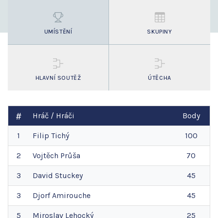
UMÍSTĚNÍ
SKUPINY
HLAVNÍ SOUTĚŽ
ÚTĚCHA
Hráč / Hráči
Body
1
Filip
Tichý
100
2
Vojtěch
Průša
70
3
David
Stuckey
45
3
Djorf
Amirouche
45
5
Miroslav
Lehocký
25