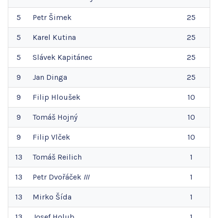
5
Petr
Šimek
25
5
Karel
Kutina
25
5
Slávek
Kapitánec
25
9
Jan
Dinga
25
9
Filip
Hloušek
10
9
Tomáš
Hojný
10
9
Filip
Vlček
10
13
Tomáš
Reilich
1
13
Petr
Dvořáček
III
1
13
Mirko
Šída
1
13
Josef
Holub
1