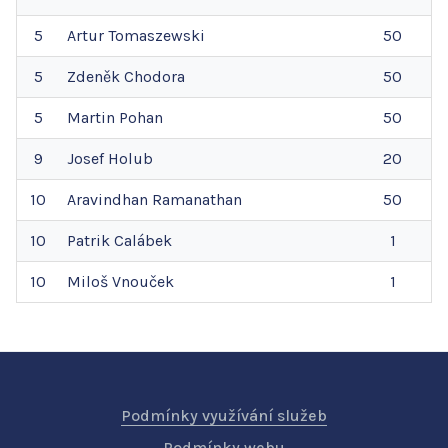
5
Artur
Tomaszewski
50
5
Zdeněk
Chodora
50
5
Martin
Pohan
50
9
Josef
Holub
20
10
Aravindhan
Ramanathan
50
10
Patrik
Calábek
1
10
Miloš
Vnouček
1
Podmínky využívání služeb
Podmínky webu