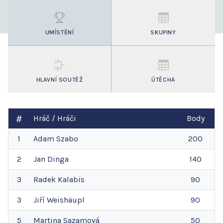
UMÍSTĚNÍ
SKUPINY
HLAVNÍ SOUTĚŽ
ÚTĚCHA
Hráč / Hráči
Body
1
Adam
Szabo
200
2
Jan
Dinga
140
3
Radek
Kalabis
90
3
Jiří
Weishäupl
90
5
Martina
Sazamová
50