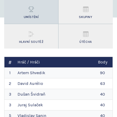
UMÍSTĚNÍ
SKUPINY
HLAVNÍ SOUTĚŽ
ÚTĚCHA
Hráč / Hráči
Body
1
Artem
Shvedik
90
2
David
Aurélio
63
3
Dušan
Švidraň
40
3
Juraj
Sulaček
40
5
Vladislav
Sanin
40