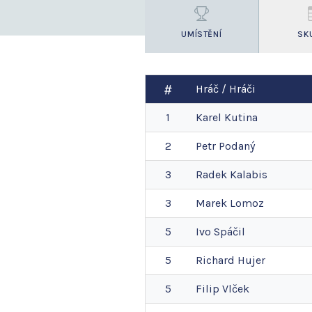
UMÍSTĚNÍ
SK
Hráč / Hráči
1
Karel
Kutina
2
Petr
Podaný
3
Radek
Kalabis
3
Marek
Lomoz
5
Ivo
Spáčil
5
Richard
Hujer
5
Filip
Vlček