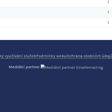
1
1
1
y využívání služeb
Podmínky webu
Ochrana osobních údaj
Mediální partner