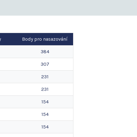
y
Body pro nasazování
384
307
231
231
154
154
154