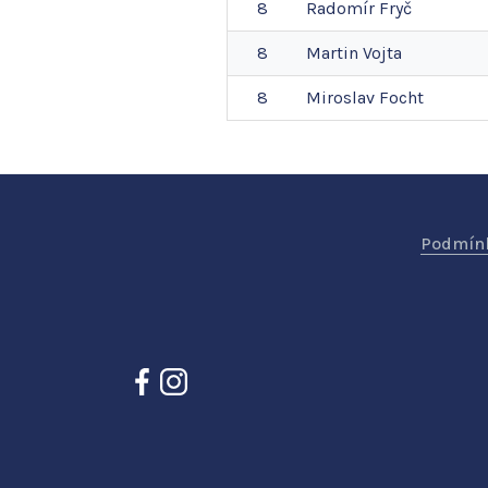
8
Radomír
Fryč
8
Martin
Vojta
8
Miroslav
Focht
Podmínk