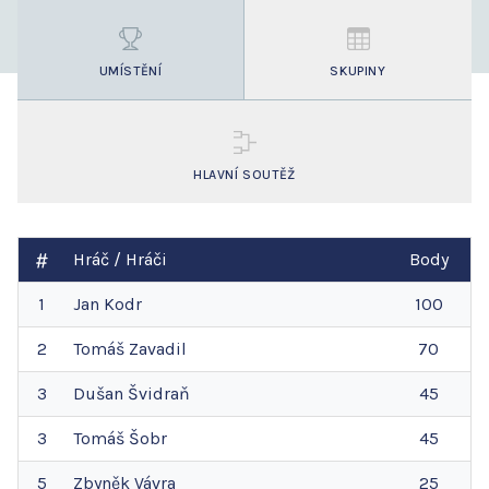
UMÍSTĚNÍ
SKUPINY
HLAVNÍ SOUTĚŽ
Hráč / Hráči
Body
1
Jan
Kodr
100
2
Tomáš
Zavadil
70
3
Dušan
Švidraň
45
3
Tomáš
Šobr
45
5
Zbyněk
Vávra
25