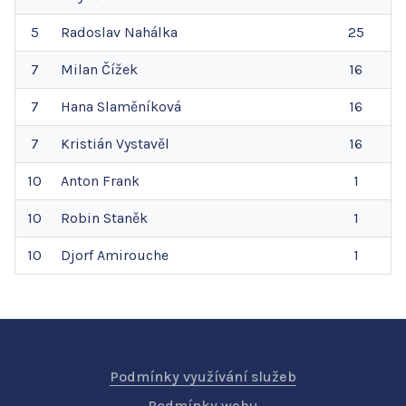
5
Radoslav
Nahálka
25
7
Milan
Čížek
16
7
Hana
Slaměníková
16
7
Kristián
Vystavěl
16
10
Anton
Frank
1
10
Robin
Staněk
1
10
Djorf
Amirouche
1
Podmínky využívání služeb
Podmínky webu