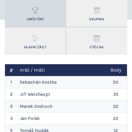
UMÍSTĚNÍ
SKUPINA
HLAVNÍ ČÁST
ÚTĚCHA
Hráč / Hráči
Body
1
Sebastián
Kostka
50
2
Jiří
Weishäupl
35
3
Marek
Ondruch
22
3
Jan
Polák
22
5
Tomáš
Hudák
12