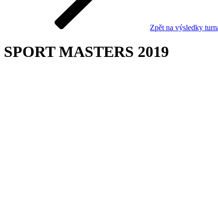
Zpět na výsledky turn
SPORT MASTERS 2019
Datum
11. 1. 2020
Areál
LTC Modřany 2005, Praha 4 - Modřany
Město
Praha 4 - Modřany, Praha a okolí
Detail
turnaje
Umístění
Skupiny
Hlavní soutěž
Hráč / Hráči
1
Tomáš
Moravec