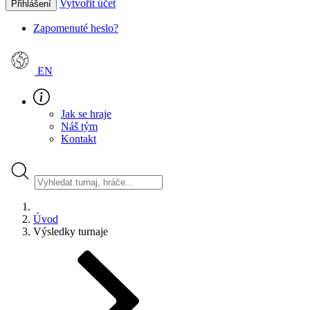
Vytvořit účet
Přihlášení
Zapomenuté heslo?
EN
Jak se hraje
Náš tým
Kontakt
Úvod
Výsledky turnaje