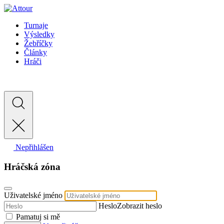
Turnaje
Výsledky
Žebříčky
Články
Hráči
Nepřihlášen
Hráčská zóna
Uživatelské jméno
Heslo
Zobrazit heslo
Pamatuj si mě