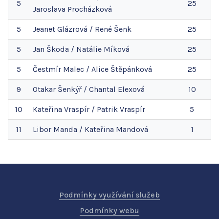
5
25
Jaroslava
Procházková
5
Jeanet
Glázrová
/
René
Šenk
25
5
Jan
Škoda
/
Natálie
Míková
25
5
Čestmír
Malec
/
Alice
Štěpánková
25
9
Otakar
Šenkýř
/
Chantal
Elexová
10
10
Kateřina
Vraspír
/
Patrik
Vraspír
5
11
Libor
Manda
/
Kateřina
Mandová
1
Podmínky využívání služeb
Podmínky webu