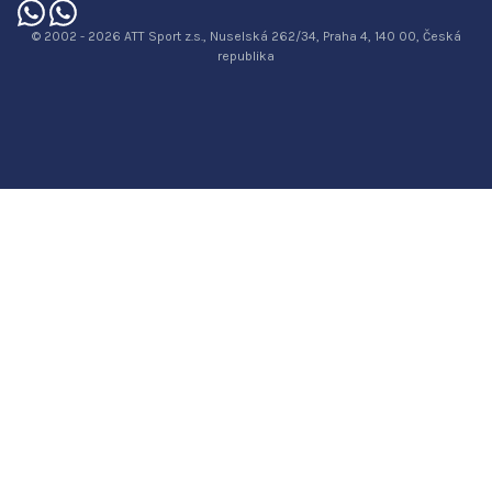
© 2002 - 2026 ATT Sport z.s., Nuselská 262/34, Praha 4, 140 00, Česká
republika