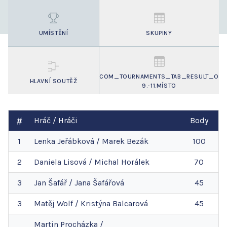
UMÍSTĚNÍ
SKUPINY
COM_TOURNAMENTS_TAB_RESULT_O
HLAVNÍ SOUTĚŽ
9.-11.MÍSTO
Hráč / Hráči
Body
1
Lenka
Jeřábková
/
Marek
Bezák
100
2
Daniela
Lisová
/
Michal
Horálek
70
3
Jan
Šafář
/
Jana
Šafářová
45
3
Matěj
Wolf
/
Kristýna
Balcarová
45
Martin
Procházka
/