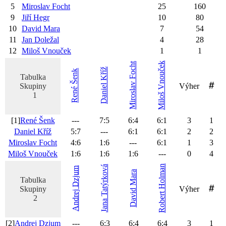
5
Miroslav
Focht
25
160
9
Jiří
Hegr
10
80
10
David
Mara
7
54
11
Jan
Doležal
4
28
12
Miloš
Vnouček
1
1
Vnouček
Focht
Kříž
Šenk
Tabulka
Miroslav
Skupiny
Výher
Daniel
René
1
Miloš
[1]
René
Šenk
---
7
:
5
6
:
4
6
:
1
3
1
Daniel
Kříž
5
:
7
---
6
:
1
6
:
1
2
2
Miroslav
Focht
4
:
6
1
:
6
---
6
:
1
1
3
Miloš
Vnouček
1
:
6
1
:
6
1
:
6
---
0
4
Holman
Tatýrková
Dzjum
Mara
Tabulka
Skupiny
Výher
David
Andrej
Robert
2
Jana
[2]
Andrej
Dzjum
---
6
:
3
6
:
4
6
:
4
3
1