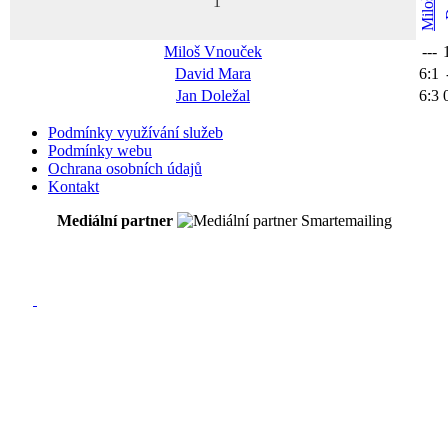
D
1
Miloš
Miloš
Vnouček
---
David
Mara
6
:
1
Jan
Doležal
6
:
3
Podmínky využívání služeb
Podmínky webu
Ochrana osobních údajů
Kontakt
Mediální partner