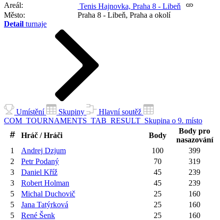
Areál
Tenis Hajnovka, Praha 8 - Libeň
Město
Praha 8 - Libeň, Praha a okolí
Detail
turnaje
Umístění
Skupiny
Hlavní soutěž
COM_TOURNAMENTS_TAB_RESULT_Skupina o 9. místo
Body pro
Hráč / Hráči
Body
nasazování
1
Andrej
Dzjum
100
399
2
Petr
Podaný
70
319
3
Daniel
Kříž
45
239
3
Robert
Holman
45
239
5
Michal
Duchovič
25
160
5
Jana
Tatýrková
25
160
5
René
Šenk
25
160