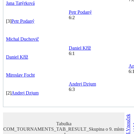
Jana
Tatýrková
Petr
Podaný
6:2
[3]
Petr
Podaný
Michal
Duchovič
Daniel
Kříž
6:1
Daniel
Kříž
An
6:
Miroslav
Focht
Andrej
Dzjum
6:3
[2]
Andrej
Dzjum
Vnouček
M
Tabulka
COM_TOURNAMENTS_TAB_RESULT_Skupina o 9. místo