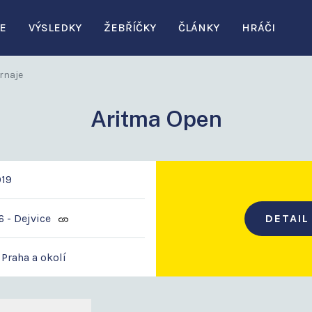
E
VÝSLEDKY
ŽEBŘÍČKY
ČLÁNKY
HRÁČI
rnaje
Aritma Open
019
6 - Dejvice
DETAIL
 Praha a okolí