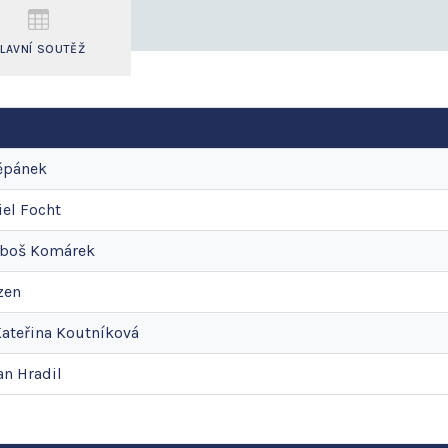
LAVNÍ SOUTĚŽ
ěpánek
iel
Focht
boš
Komárek
zen
ateřina
Koutníková
an
Hradil