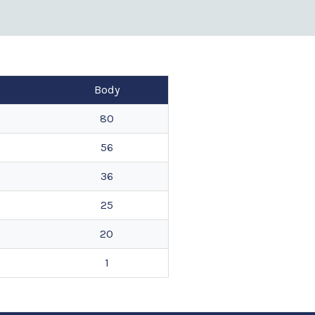
Body
80
56
36
25
20
1