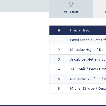
UMÍSTĚNÍ
H
Hráč / Hráči
1
Pavel
Sršeň
/
Petr
Št
2
Miloslav
Hejna
/
Dan
3
Jakub
Lerbletier
/
Lu
4
Jiří
Kolář
/
Pavel
Dro
5
Radoslav
Nahálka
/
K
6
Michal
Záruba
/
Duš