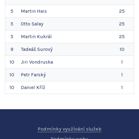
5
Martin
Hais
25
5
Otto
Salay
25
5
Martin
Kukrál
25
9
Tadeáš
Surový
10
10
Jiri
Vondruska
1
10
Petr
Farský
1
10
Daniel
Kříž
1
Podmínky využívání služeb
Podmínky webu