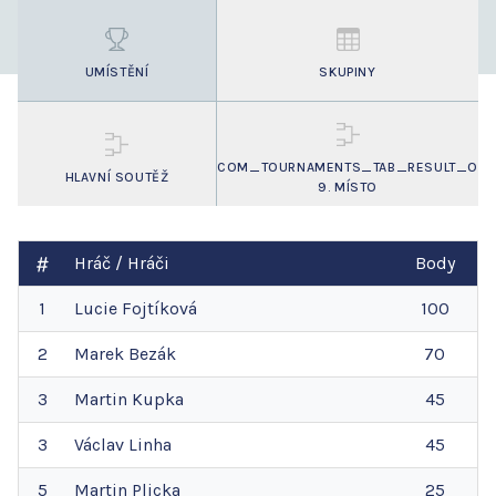
UMÍSTĚNÍ
SKUPINY
COM_TOURNAMENTS_TAB_RESULT_O
HLAVNÍ SOUTĚŽ
9. MÍSTO
Hráč / Hráči
Body
1
Lucie
Fojtíková
100
2
Marek
Bezák
70
3
Martin
Kupka
45
3
Václav
Linha
45
5
Martin
Plicka
25