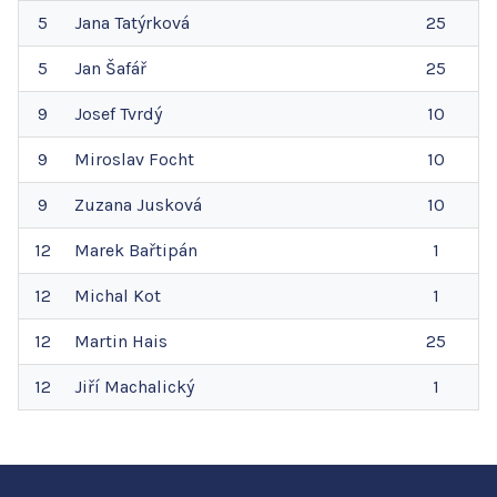
5
Jana
Tatýrková
25
5
Jan
Šafář
25
9
Josef
Tvrdý
10
9
Miroslav
Focht
10
9
Zuzana
Jusková
10
12
Marek
Bařtipán
1
12
Michal
Kot
1
12
Martin
Hais
25
12
Jiří
Machalický
1