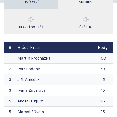
UMÍSTĚNÍ
SKUPINY
HLAVNÍ SOUTĚŽ
ÚTĚCHA
Hráč / Hráči
Body
1
Martin
Procházka
100
2
Petr
Podaný
70
3
Jiří
Vaněček
45
3
Ivana
Zůvalová
45
5
Andrej
Dzjum
25
5
Marcel
Zůvala
25