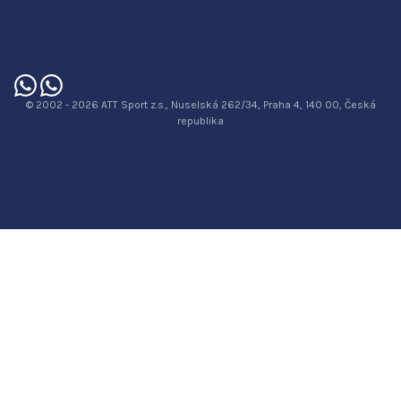
© 2002 - 2026 ATT Sport z.s., Nuselská 262/34, Praha 4, 140 00, Česká
republika