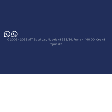
© 2002 - 2026 ATT Sport z.s., Nuselská 262/34, Praha 4, 140 00, Česká
republika