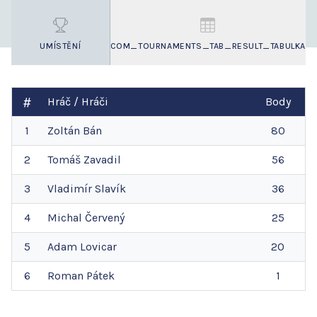
UMÍSTĚNÍ
COM_TOURNAMENTS_TAB_RESULT_TABULKA
Hráč / Hráči
Body
1
Zoltán
Bán
80
2
Tomáš
Zavadil
56
3
Vladimír
Slavík
36
4
Michal
Červený
25
5
Adam
Lovicar
20
6
Roman
Pátek
1