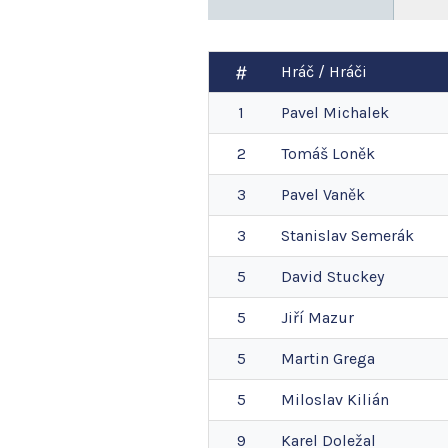
Hráč / Hráči
1
Pavel
Michalek
2
Tomáš
Loněk
3
Pavel
Vaněk
3
Stanislav
Semerák
5
David
Stuckey
5
Jiří
Mazur
5
Martin
Grega
5
Miloslav
Kilián
9
Karel
Doležal