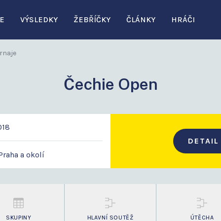
E
VÝSLEDKY
ŽEBŘÍČKY
ČLÁNKY
HRÁČI
rnaje
Čechie Open
2018
DETAIL
 Praha a okolí
SKUPINY
HLAVNÍ SOUTĚŽ
ÚTĚCHA