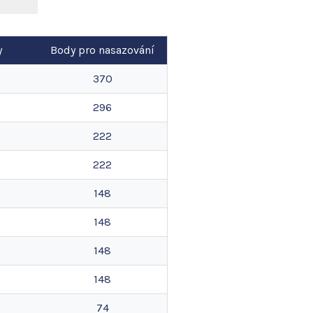
y
Body pro nasazování
370
296
222
222
148
148
148
148
74