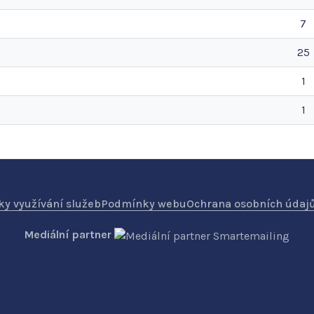
7
25
1
1
y využívání služeb
Podmínky webu
Ochrana osobních údaj
Mediální partner