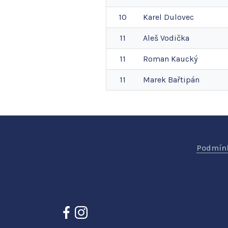
10
Karel
Dulovec
11
Aleš
Vodička
11
Roman
Kaucký
11
Marek
Bařtipán
Podmínk