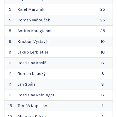
5
Karel
Martiník
25
5
Roman
Vaňouček
25
5
Sotiris
Karagiannis
25
9
Kristián
Vystavěl
10
9
Jakub
Lerbletier
10
11
Rostislav
Kacíř
8
11
Roman
Kaucký
8
11
Jan
Špála
8
11
Rostislav
Reininger
8
15
Tomáš
Kopecký
1
15
Miloslav
Kilián
1