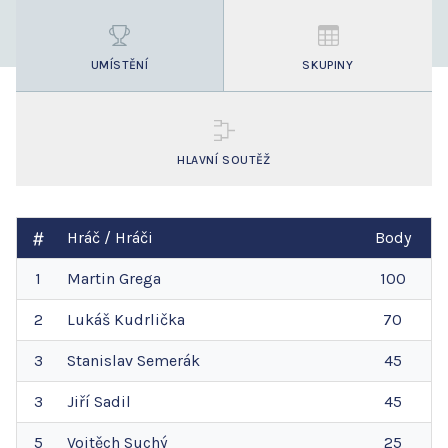
UMÍSTĚNÍ
SKUPINY
HLAVNÍ SOUTĚŽ
Hráč / Hráči
Body
1
Martin
Grega
100
2
Lukáš
Kudrlička
70
3
Stanislav
Semerák
45
3
Jiří
Sadil
45
5
Vojtěch
Suchý
25