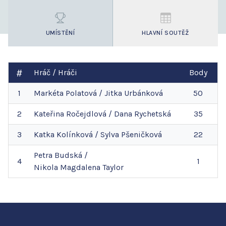
UMÍSTĚNÍ
HLAVNÍ SOUTĚŽ
Hráč / Hráči
Body
1
Markéta
Polatová
/
Jitka
Urbánková
50
2
Kateřina
Ročejdlová
/
Dana
Rychetská
35
3
Katka
Kolínková
/
Sylva
Pšeničková
22
Petra
Budská
/
4
1
Nikola Magdalena
Taylor