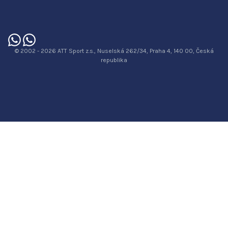
© 2002 - 2026 ATT Sport z.s., Nuselská 262/34, Praha 4, 140 00, Česká
republika