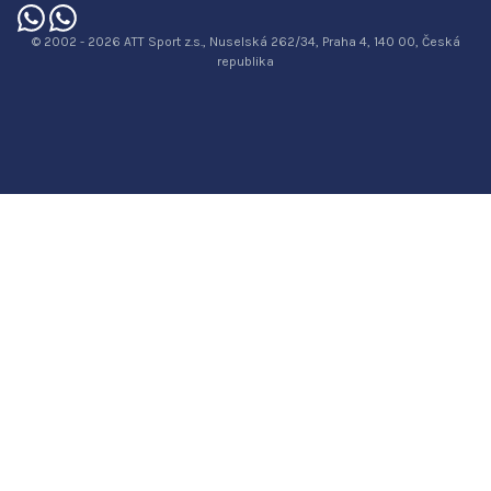
© 2002 - 2026 ATT Sport z.s., Nuselská 262/34, Praha 4, 140 00, Česká
republika