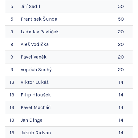
5
Jiří
Sadil
50
5
Frantisek
Šunda
50
9
Ladislav
Pavlíček
20
9
Aleš
Vodička
20
9
Pavel
Vaněk
20
9
Vojtěch
Suchý
20
13
Viktor
Lukáš
14
13
Filip
Hloušek
14
13
Pavel
Macháč
14
13
Jan
Dinga
14
13
Jakub
Ridvan
14