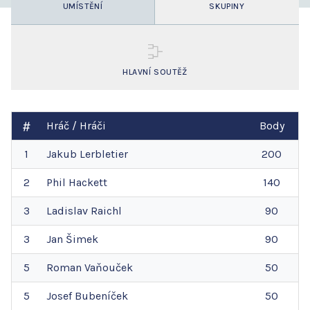
UMÍSTĚNÍ
SKUPINY
HLAVNÍ SOUTĚŽ
Hráč / Hráči
Body
1
Jakub
Lerbletier
200
2
Phil
Hackett
140
3
Ladislav
Raichl
90
3
Jan
Šimek
90
5
Roman
Vaňouček
50
5
Josef
Bubeníček
50