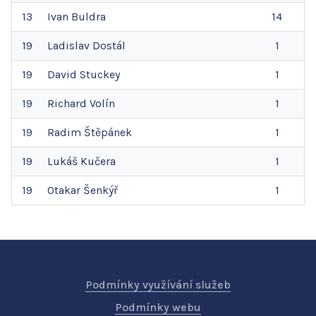
13
Ivan
Buldra
14
19
Ladislav
Dostál
1
19
David
Stuckey
1
19
Richard
Volín
1
19
Radim
Štěpánek
1
19
Lukáš
Kučera
1
19
Otakar
Šenkýř
1
Podmínky využívání služeb
Podmínky webu