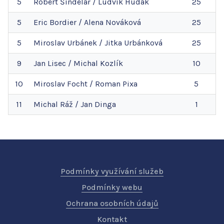
5
Robert
Šindelář
/
Ludvík
Hudak
25
5
Eric
Bordier
/
Alena
Nováková
25
5
Miroslav
Urbánek
/
Jitka
Urbánková
25
9
Jan
Lisec
/
Michal
Kozlík
10
10
Miroslav
Focht
/
Roman
Pixa
5
11
Michal
Ráž
/
Jan
Dinga
1
Podmínky využívání služeb
Podmínky webu
Ochrana osobních údajů
Kontakt