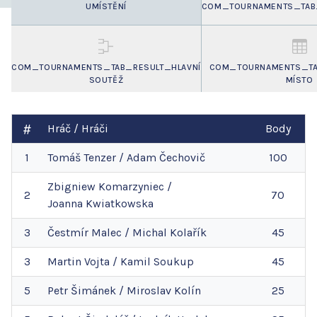
UMÍSTĚNÍ
COM_TOURNAMENTS_TAB_
COM_TOURNAMENTS_TAB_RESULT_HLAVNÍ
COM_TOURNAMENTS_TAB
SOUTĚŽ
MÍSTO
Hráč / Hráči
Body
1
Tomáš
Tenzer
/
Adam
Čechovič
100
Zbigniew
Komarzyniec
/
2
70
Joanna
Kwiatkowska
3
Čestmír
Malec
/
Michal
Kolařík
45
3
Martin
Vojta
/
Kamil
Soukup
45
5
Petr
Šimánek
/
Miroslav
Kolín
25