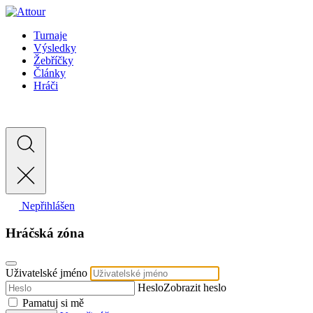
Turnaje
Výsledky
Žebříčky
Články
Hráči
Nepřihlášen
Hráčská zóna
Uživatelské jméno
Heslo
Zobrazit heslo
Pamatuj si mě