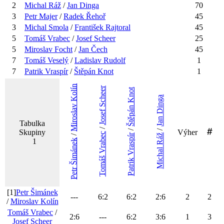
2
Michal
Ráž
/
Jan
Dinga
70
3
Petr
Majer
/
Radek
Řehoř
45
3
Michal
Smola
/
František
Rajtoral
45
5
Tomáš
Vrabec
/
Josef
Scheer
25
5
Miroslav
Focht
/
Jan
Čech
45
7
Tomáš
Veselý
/
Ladislav
Rudolf
1
7
Patrik
Vraspír
/
Štěpán
Knot
1
Kolín
Scheer
Knot
Dinga
Miroslav
Štěpán
Josef
Jan
Tabulka
/
/
/
Skupiny
Výher
Vrabec
/
Ráž
Vraspír
1
Šimánek
Michal
Tomáš
Patrik
Petr
[1]
Petr
Šimánek
---
6
:
2
6
:
2
2
:
6
2
2
/
Miroslav
Kolín
Tomáš
Vrabec
/
2
:
6
---
6
:
2
3
:
6
1
3
Josef
Scheer