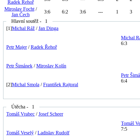
Radek
Řehoř
Miroslav
Focht
/
3
:
6
6
:
2
3
:
6
---
1
3
Jan
Čech
Hlavní soutěž - 1
[1]
Michal
Ráž
/
Jan
Dinga
Michal
R
6:3
Petr
Majer
/
Radek
Řehoř
Petr
Šimánek
/
Miroslav
Kolín
Petr
Šimá
6:4
[2]
Michal
Smola
/
František
Rajtoral
Útěcha - 1
Tomáš
Vrabec
/
Josef
Scheer
Tomáš
Ve
7:5
Tomáš
Veselý
/
Ladislav
Rudolf