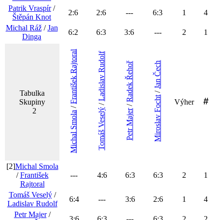
Patrik
Vraspír
/
2
:
6
2
:
6
---
6
:
3
1
4
Štěpán
Knot
Michal
Ráž
/
Jan
6
:
2
6
:
3
3
:
6
---
2
1
Dinga
Rajtoral
Rudolf
Čech
Řehoř
Ladislav
František
Jan
Radek
/
Tabulka
Focht
Skupiny
Výher
/
/
/
2
Veselý
Majer
Smola
Miroslav
Petr
Tomáš
Michal
[2]
Michal
Smola
/
František
---
4
:
6
6
:
3
6
:
3
2
1
Rajtoral
Tomáš
Veselý
/
6
:
4
---
3
:
6
2
:
6
1
4
Ladislav
Rudolf
Petr
Majer
/
3
:
6
6
:
3
---
6
:
3
2
2