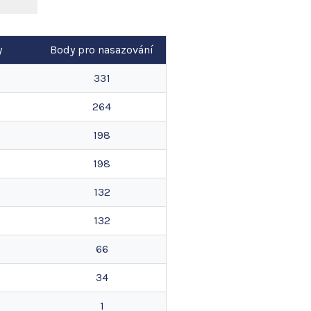
y
Body pro nasazování
331
264
198
198
132
132
66
34
1