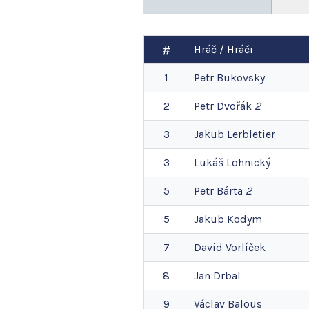
Hráč / Hráči
1
Petr
Bukovsky
2
Petr
Dvořák
2
3
Jakub
Lerbletier
3
Lukáš
Lohnický
5
Petr
Bárta
2
5
Jakub
Kodym
7
David
Vorlíček
8
Jan
Drbal
9
Václav
Balous