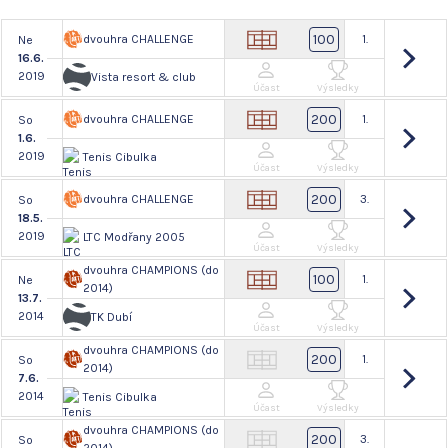
100
dvouhra CHALLENGE
1.
Ne
16.6.
2019
Vista resort & club
Účast
Výsledky
200
dvouhra CHALLENGE
1.
So
1.6.
2019
Tenis Cibulka
Účast
Výsledky
200
dvouhra CHALLENGE
3.
So
18.5.
2019
LTC Modřany 2005
Účast
Výsledky
dvouhra CHAMPIONS (do
100
1.
Ne
2014)
13.7.
2014
TK Dubí
Účast
Výsledky
dvouhra CHAMPIONS (do
200
1.
So
2014)
7.6.
2014
Tenis Cibulka
Účast
Výsledky
dvouhra CHAMPIONS (do
200
3.
So