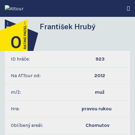
František Hrubý
0
6
ID hráče:
923
Na ATTour od:
2012
m/ž:
muž
Hra:
pravou rukou
Oblíbený areál:
Chomutov