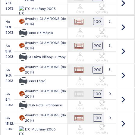
2014)
7.9.
2013
LTC Modřany 2005
Účast
Výsledky
dvouhra CHAMPIONS (do
100
3.
Ne
2014)
11.8.
2013
Tenis SK Mělník
Účast
Výsledky
dvouhra CHAMPIONS (do
200
3.
So
2014)
3.8.
2013
TA Oáza Říčany u Prahy
Účast
Výsledky
dvouhra CHAMPIONS (do
200
3.
So
2014)
9.3.
2013
Tenis Ládví
Účast
Výsledky
dvouhra CHAMPIONS (do
100
0.
So
2014)
5.1.
2013
Club Hotel Průhonice
Účast
Výsledky
dvouhra CHAMPIONS (do
100
0.
So
2014)
15.12.
2012
LTC Modřany 2005
Účast
Výsledky