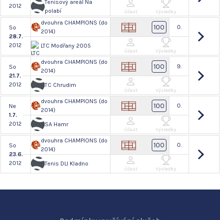
Tenisový areál Na
2012
polabí
Účast
Výsledky
dvouhra CHAMPIONS (do
100
0.
So
2014)
28.7.
2012
LTC Modřany 2005
Účast
Výsledky
dvouhra CHAMPIONS (do
100
9.
So
2014)
21.7.
2012
TC Chrudim
Účast
Výsledky
dvouhra CHAMPIONS (do
100
0.
Ne
2014)
1.7.
2012
SA Hamr
Účast
Výsledky
dvouhra CHAMPIONS (do
100
0.
So
2014)
23.6.
2012
Tenis DLI Kladno
Účast
Výsledky