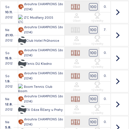
dvouhra CHAMPIONS (do
100
0.
So
2014)
10.11.
2012
LTC Modřany 2005
Účast
Výsledky
dvouhra CHAMPIONS (do
100
7.
Ne
2014)
21.10.
2012
Club Hotel Průhonice
Účast
Výsledky
dvouhra CHAMPIONS (do
100
0.
So
2014)
15.9.
2012
Tenis DLI Kladno
Účast
Výsledky
dvouhra CHAMPIONS (do
100
0.
So
2014)
1.9.
2012
Boom Tennis Club
Účast
Výsledky
dvouhra CHAMPIONS (do
100
0.
Ne
2014)
12.8.
2012
TA Oáza Říčany u Prahy
Účast
Výsledky
dvouhra CHAMPIONS (do
100
0.
Ne
2014)
5.8.